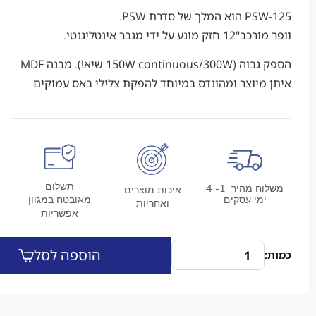
PS
הוא המלך של
סדרת
PSW
.
ורכב
"12
חזק
מונע על ידי
מגבר
אינטליגנטי.
גבוה
(
continuous/300W
150W
שיא
!). מבנה MDF
יוצר ומהונדס במיוחד להפקת צלילי באס עמוקים
תשלום
משלוח מהיר 1- 4
איכות מוצרים
מי עסקים
מאובטח במגוון
ואחריות
אפשריות
הוספה לסל