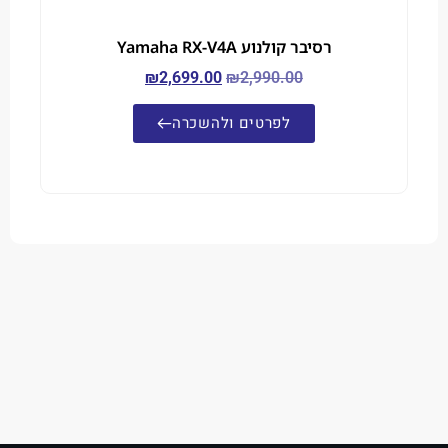
רסיבר קולנוע Yamaha RX-V4A
₪
2,699.00
₪
2,990.00
לפרטים ולהשכרה