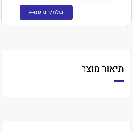
שלח/י טופס
ר מוצר