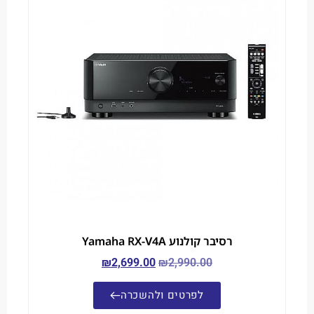
רסיבר קולנוע Yamaha RX-V4A
₪
2,699.00
₪
2,990.00
לפרטים ולהשכרה