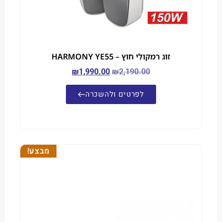
זוג רמקולי חוץ – HARMONY YE55
₪
1,990.00
₪
2,190.00
לפרטים ולהשכרה
מבצע!