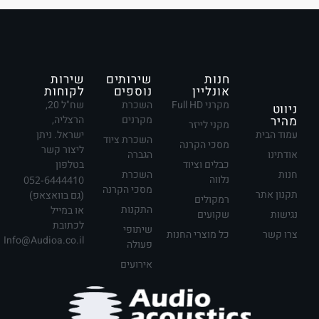
חנות
שירותים
שירות
אונליין
נוספים
לקוחות
מקרני Full HD
השכרת
שח"ל 20,
ניווט
מהיר
מקרנים
הרצליה,
מקני לייזר
עמוד הבית
ישראל. ניתן
השכרת ציוד
מסכי הקרנה
ליצור קשר
אודתינו
הגברה
כבלים וציוד
בטלפון
חנות
השכרת
נלווה
052-6444410
מסכי הקרנה
תקנון אתר
(גם בוואצאפ)
רמקולים
התקנות
או במייל
נגישות
שקועים
לכתובת
שיתופי
צרו קשר
כל מוצרי החנות
Info@Audioa.co.il
פעולה
אירועים