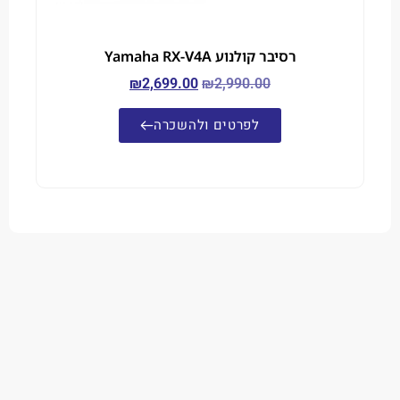
רסיבר קולנוע Yamaha RX-V4A
₪
2,699.00
₪
2,990.00
לפרטים ולהשכרה