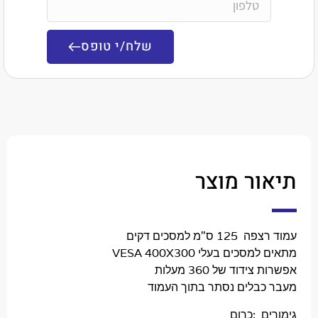
שלח/י טופס
ר מוצר
מ למסכים דקים
ים בעלי VESA 400X300
דוד של 360 מעלות
בלים נסתר בתוך העמוד
 :כרום