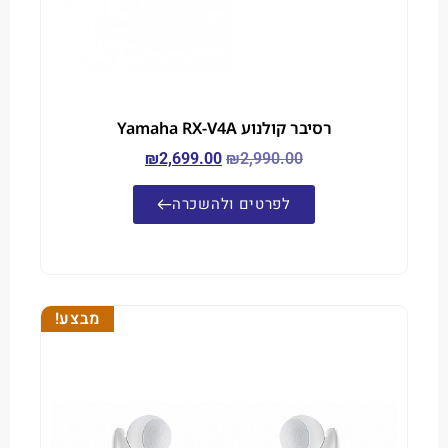
רסיבר קולנוע Yamaha RX-V4A
₪
2,699.00
₪
2,990.00
לפרטים ולהשכרה
מבצע!