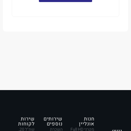
חנות
שירותים
שירות
אונליין
נוספים
לקוחות
מקרני Full HD
השכרת
שח"ל 20,