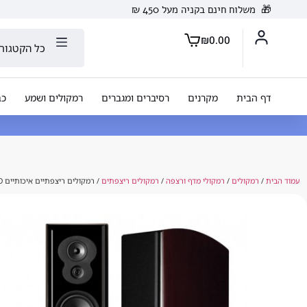
🎁
משלוח חינם בקניה מעל 450 ₪
₪
0.00
כל הקטגורי
דף הבית
מקרנים
רסיברים ומגברים
רמקולים ושמע
כב
עמוד הבית
/
רמקולים
/
רמקולי מדף ורצפה
/
רמקולים ריצפתים
/ רמקולים ריצפתיים איכותיים LSiM707 POLK AUDIO