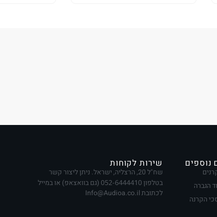
 נוספים
שירות לקוחות
רנים
שח"ל 20, הרצליה, ישראל. ניתן ליצור קשר
בטלפון
052-6444410
(גם בוואצאפ) או במייל
ד הגברה
לכתובת Info@Audioa.co.il
י הקרנה