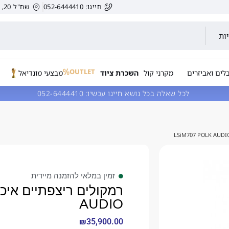
חייגו: 052-6444410
שח"ל 20, הרצליה, ישראל.
ות
OUTLET
לים ואביזרים
מקרני קול
השכרת ציוד
מבצעי מונדיאל
לכל שאלה בכל נושא חייגו עכשיו:
052-6444410
זמין במלאי להזמנה מיידית
AUDIO
₪
35,900.00