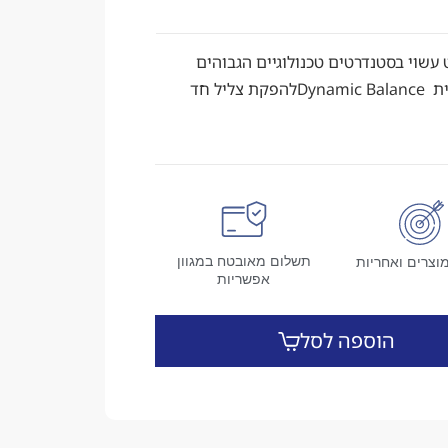
צפתי עם הספק של 300 וואט עשוי בסטנדרטים טכנולוגיים הגבוהים
ביותר. רמקול LSiM-707 עם טכנולוגיית Dynamic Balanceלהפקת צליל חד
תשלום מאובטח במגוון
וצרים ואחריות
אפשריות
הוספה לסל