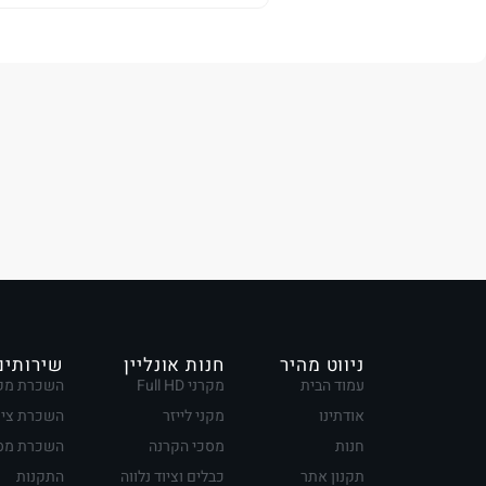
ניווט מהיר
חנות אונליין
שירותים
עמוד הבית
מקרני Full HD
השכרת מק
אודתינו
מקני לייזר
השכרת ציו
חנות
מסכי הקרנה
השכרת מסכ
תקנון אתר
כבלים וציוד נלווה
התקנות