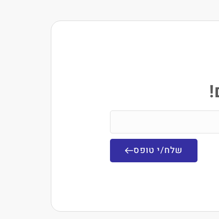
!
שלח/י טופס