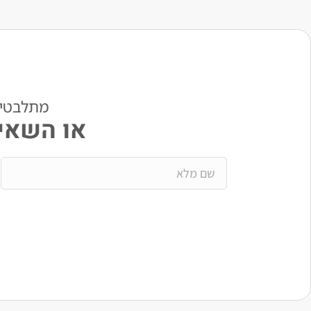
מתלבטים? י
או השאיר