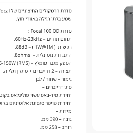
שמע בלתי רגילה באזורי חוץ.
סדרת Focal 100 OD :
תחום תדרים – 60Hz-23kHz.
רגישות ( 88dB – ( 1W@1M.
התנגדות נומינלית – 8ohms.
הספק מגבר מומלץ – (15-150W (RMS .
תצורה – 2 דרייברים + מתקן תלייה.
גימור – שחור / לבן.
סוגי דרייברים –
יחידת מיד-באס עשוי פוליגלאס
בקוטר 210 ממ 
יחידות טויטר סגסוגת אלומיניום
בקוטר 25 מ
מידות –
גובה – 390 ממ.
רוחב – 258 ממ.