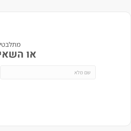
מתלבטים? י
או השאיר