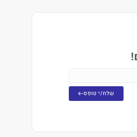
!
שלח/י טופס