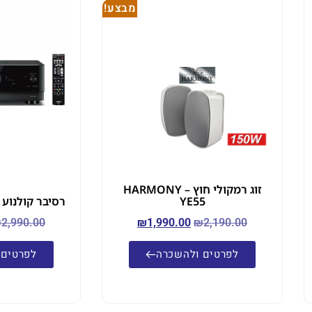
מבצע!
זוג רמקולי חוץ – HARMONY
YE55
רסיבר קולנוע Yamaha RX-V4A
₪
2,990.00
₪
1,990.00
₪
2,190.00
לפרטים ולהשכרה
לפרטים 