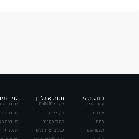
ניווט מהיר
חנות אונליין
שירותים
עמוד הבית
מקרני Full HD
השכרת מק
אודתינו
מקני לייזר
השכרת ציו
חנות
מסכי הקרנה
השכרת מסכ
תקנון אתר
כבלים וציוד נלווה
התקנות
נגישות
רמקולים שקועים
שיתופי פע