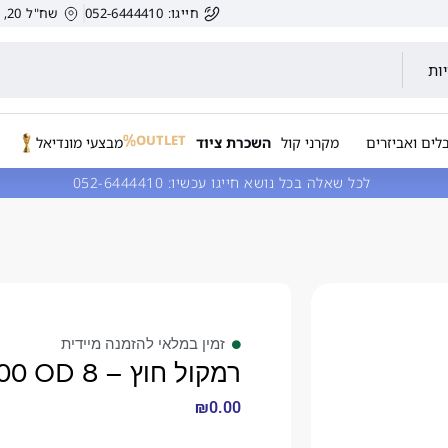
חייגו: 052-6444410
שח"ל 20, הרצליה, ישראל.
ות
OUTLET
לים ואביזרים
מקרני קול
השכרת ציוד
מבצעי מונדיאל
לכל שאלה בכל נושא חייגו עכשיו:
052-6444410
זמין במלאי להזמנה מיידית
רמקול חוץ – Focal 100 OD 8
₪
0.00