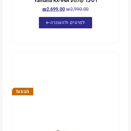
רסיבר קולנוע Yamaha RX-V4A
₪
2,699.00
₪
2,990.00
לפרטים ולהשכרה
מבצע!