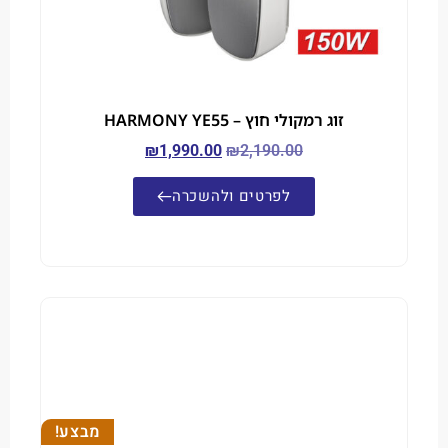
זוג רמקולי חוץ – HARMONY YE55
₪
1,990.00
₪
2,190.00
לפרטים ולהשכרה
מבצע!