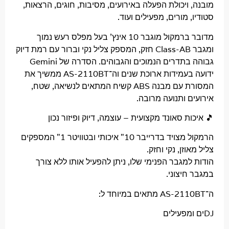
ויכולת הפעלה באירועים, מסיבות, חוגים, הרצאות,
 מורים, מפעילים ועוד.
מדובר ברמקול מוגבר 10 אינץ’ בעל מפלס רעש נמוך
ומגבר Class-AB חזק, המספק צליל נקי וברור עם רמת דיוק
גבוהה בתדרים הנמוכים והגבוהים. הסדרה של Gemini
ידועה בעמידות ארוכת שנים וה־AS-2110BT ממשיך את
המסורת עם מבנה ABS קשיח המתאים לנשיאה, שטח,
 ותנועה מרובה.
ת סאונד מקצועית – עוצמה, דיוק ופיזור נכון
הרמקול מצויד בדרייבר 10" איכותי ובטוויטר 1" המספקים
זן, נקי וחזק.
מגבר הפנימי שלו, ניתן להפעיל אותו ללא צורך
יצוני.