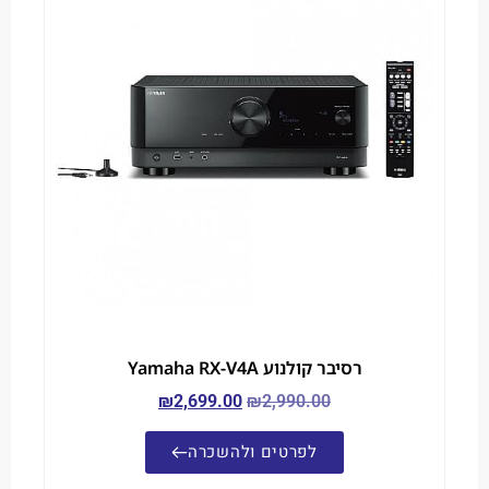
רסיבר קולנוע Yamaha RX-V4A
₪
2,699.00
₪
2,990.00
לפרטים ולהשכרה