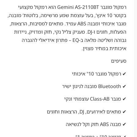
רמקול מוגבר Gemini AS-2110BT הוא רמקול מקצועי
בקוטר 10 אינץ’, בעל עוצמת שמע מרשימה, בלוטות’ מובנה,
מגבר איכותי ומבנה ABS עמיד. מתאים למסיבות, הרצאות,
הפעלות, חוגים ו-DJ. מעניק צליל נקי, חזק ומדויק, ניידות
גבוהה ושליטה מלאה ב-EQ – פתרון אידיאלי להגברה
ת במחיר מצוין.
ם
וגבר 10" איכותי
תי ונקי
ירועים, DJ, הרצאות וחוגים
 לנשיאה
טוויטר 1”