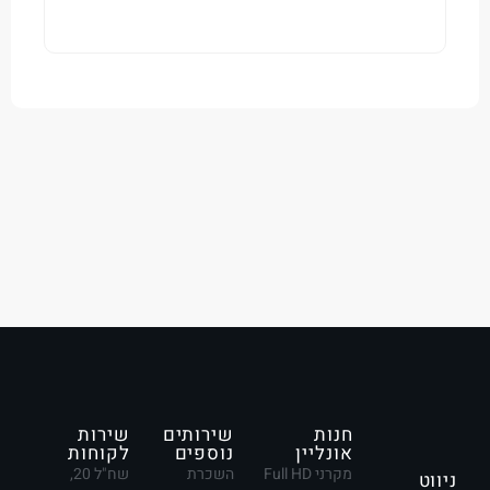
חנות
שירותים
שירות
אונליין
נוספים
לקוחות
מקרני Full HD
השכרת
שח"ל 20,