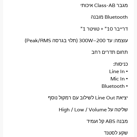
 מובנה
1”
בגרסה Peak/RMS)
דרים רחב
High / Low
טנד