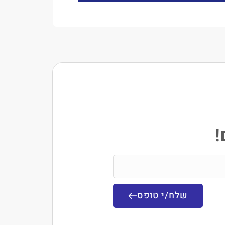
!
שלח/י טופס