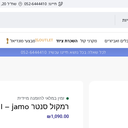
חייגו: 052-6444410
שח"ל 20, הרצליה, ישראל.
ות
OUTLET
לים ואביזרים
מקרני קול
השכרת ציוד
מבצעי מונדיאל
לכל שאלה בכל נושא חייגו עכשיו:
052-6444410
זמין במלאי להזמנה מיידית
רמקול סנטר C 9CEN II – jamo
₪
1,090.00