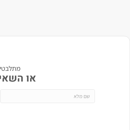
מתלבטים? י
או השאיר