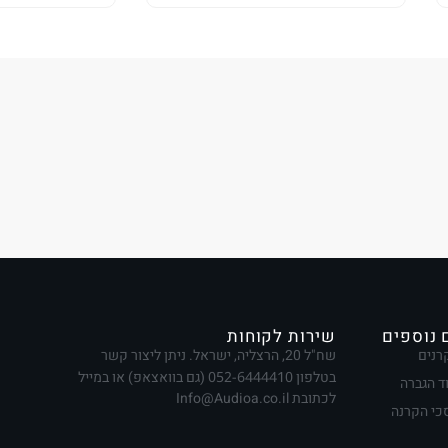
 נוספים
שירות לקוחות
רנים
שח"ל 20, הרצליה, ישראל. ניתן ליצור קשר
בטלפון
052-6444410
(גם בוואצאפ) או במייל
ד הגברה
לכתובת Info@Audioa.co.il
י הקרנה