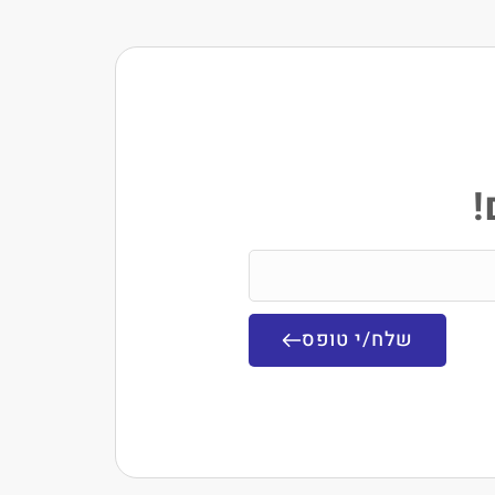
!
שלח/י טופס