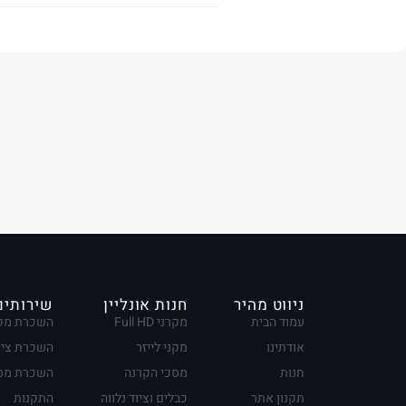
ניווט מהיר
חנות אונליין
שירותים
עמוד הבית
מקרני Full HD
השכרת מק
אודתינו
מקני לייזר
השכרת ציו
חנות
מסכי הקרנה
השכרת מסכ
תקנון אתר
כבלים וציוד נלווה
התקנות