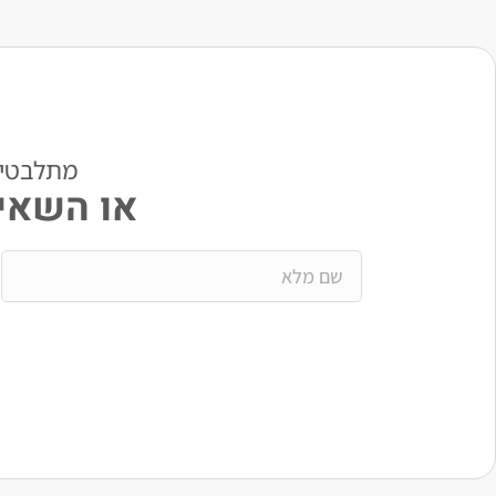
מתלבטים? י
או השאיר