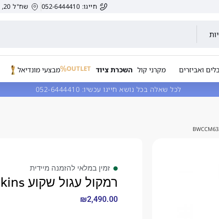
חייגו: 052-6444410
שח"ל 20, הרצליה, ישראל.
ות
OUTLET
לים ואביזרים
מקרני קול
השכרת ציוד
מבצעי מונדיאל
לכל שאלה בכל נושא חייגו עכשיו:
052-6444410
זמין במלאי להזמנה מיידית
רמקול עגול שקוע BWCCM632 bowerswilkins
₪
2,490.00