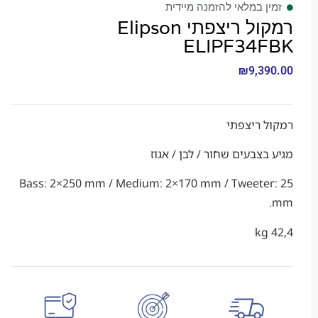
 במלאי להזמנה מיידית
רמקול ריצפתי Elipson
ELIPF34
₪
9,3
 ריצפתי
צבעים שחור / לבן / אגוז
Bass: 2×250 mm / Medium: 2×170 mm / Tweete