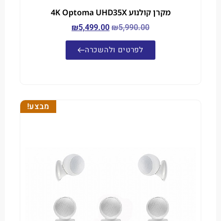
מקרן קולנוע 4K Optoma UHD35X
₪
5,499.00
₪
5,990.00
לפרטים ולהשכרה
מבצע!