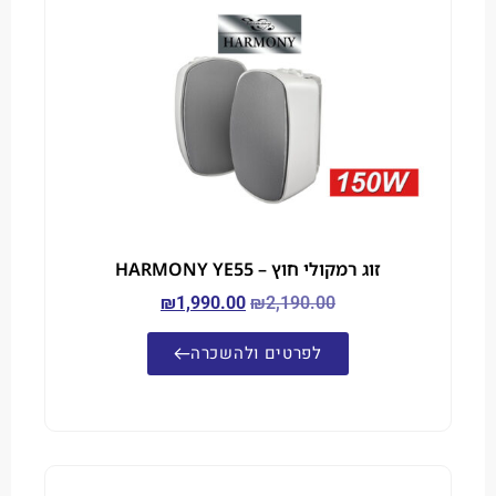
זוג רמקולי חוץ – HARMONY YE55
₪
1,990.00
₪
2,190.00
לפרטים ולהשכרה