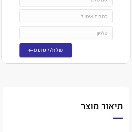
שלח/י טופס
ר מוצר