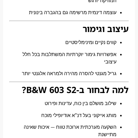
מוזיקה יורגש
וצמה דינמית מרשימה גם בהגברה בינונית
ב וגימור
ווים נקיים ומינימליסטיים
פשרויות גימור יוקרתיות המשתלבות בכל חלל
יצובי
ריל מגנטי להסרה מהירה ולמראה אלגנטי יותר
חור ב-B&W 603 S2?
ילוב מושלם בין כוח, עדינות ופירוט
ותג אייקוני בעל דנ"א אודיופילי מוכח
שקעה מערכתית ארוכת טווח — איכות שאינה
תיישנת