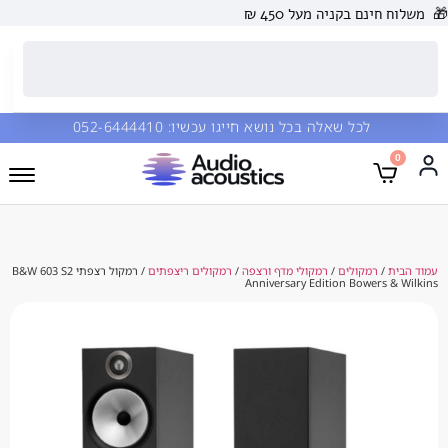
 בקניה מעל 450 ₪
כל שאלה בכל נושא חייגו עכשיו:
052-6444410
מקולים
/
רמקולי מדף ורצפה
/
רמקולים ריצפתים
/ רמקול רצפתי B&W 603 S2
Anniversary Edition Bowe