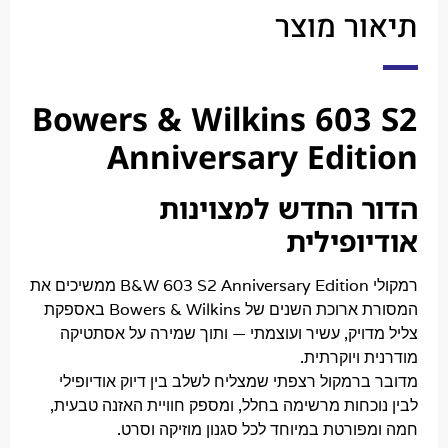
ר מוצר
Bowers & Wilkins 603
Anniversary Edit
 החדש למצוינות
ופילית
B&W 603 S2 Anniversary Edition
ממשיכים את
המסורת ארוכת השנים של Bowers & Wilkins באספקת
דויק, עשיר ועוצמתי — ותוך שמירה על אסתטיקה
 ויוקרתית.
רמקול רצפתי שמצליח לשלב בין דיוק אודיופילי
וכחות מרשימה בחלל, ומספק חוויית האזנה טבעית,
פורטת במיוחד לכל סגנון מוזיקה וסרט.