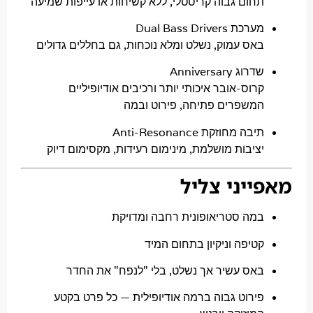
חום גבוה קריסטלי, ללא קשיחות או עייפות שמיעה
רכת Dual Bass Drivers
אס עמוק, נשלט ומלא נוכחות, גם בחללים גדולים
רוג Anniversary
רוס-אובר איכותי יותר ורכיבים אודיופיליים
משפרים פתיחה, פירוט ובמה
בה מחוזקת Anti-Resonance
ציבות מושלמת, מינימום רעידות, מקסימום דיוק
יני צליל
מה סטריאופונית רחבה ומדויקת
טיפה וניקיון בתחום המיד
אס עשיר אך נשלט, בלי "לנפח" את החדר
ירוט גבוה ברמה אודיופילית — כל פרט בקטע