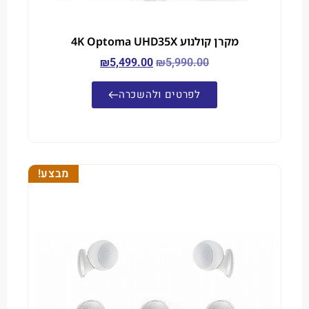
מקרן קולנוע 4K Optoma UHD35X
₪
5,499.00
₪
5,990.00
לפרטים ולהשכרה
מבצע!