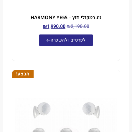
זוג רמקולי חוץ – HARMONY YE55
₪
1,990.00
₪
2,190.00
לפרטים ולהשכרה
מבצע!