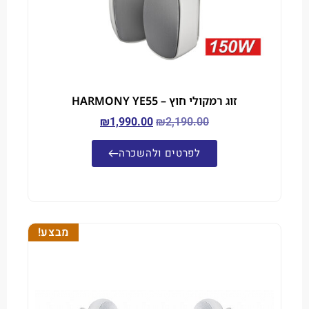
זוג רמקולי חוץ – HARMONY YE55
₪
1,990.00
₪
2,190.00
לפרטים ולהשכרה
מבצע!