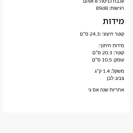
ה: 8 אוהם
89
ת
:24.3 ס"ם
יתוך:
ג
ן
 שנה אס גי