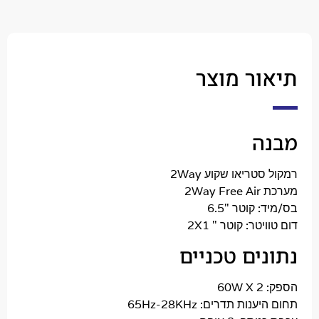
ר מוצר
ה
ריאו שקוע 2Way
2Way Free Air
: קוטר
"6.5
טר: קוטר " 2X1
ים טכניים
60W X 2
יענות תדרים:
65Hz-28KHz