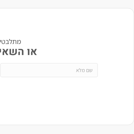
מתלבטים? י
או השאיר