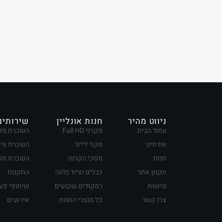
ניווט מהיר
חנות אונליין
שירותים
עמוד הבית
מקרני Full HD
השכרת מק
אודתינו
מקני לייזר
השכרת ציו
חנות
מסכי הקרנה
השכרת מסכ
תקנון אתר
כבלים וציוד נלווה
התקנות
נגישות
רמקולים שקועים
שיתופי פע
צרו קשר
כל מוצרי החנות
אירועים