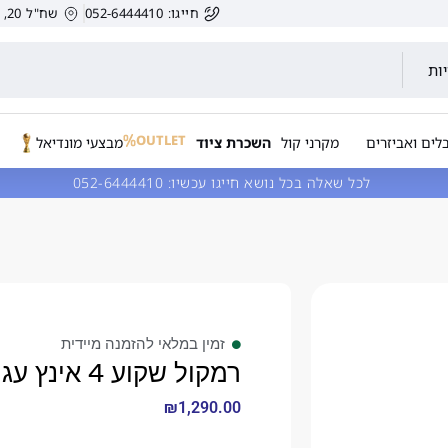
חייגו: 052-6444410
שח"ל 20, הרצליה, ישראל.
ות
OUTLET
לים ואביזרים
מקרני קול
השכרת ציוד
מבצעי מונדיאל
לכל שאלה בכל נושא חייגו עכשיו:
052-6444410
זמין במלאי להזמנה מיידית
רמקול שקוע 4 אינץ עגול PC4
₪
1,290.00