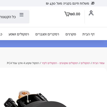
🎁
משלוח חינם בקניה מעל 450 ₪
₪
0.00
כל הקטגורי
דף הבית
מקרנים
רסיברים ומגברים
רמקולים ושמע
כב
עמוד הבית
/
רמקולים
/
רמקולים שקועים - רמקולים לקיר
/ רמקול שקוע 4 אינץ עגול PC4