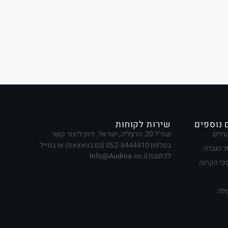
 נוספים
שירות לקוחות
רנים
שח"ל 20, הרצליה, ישראל. ניתן ליצור קשר
בטלפון
052-6444410
(גם בוואצאפ) או במייל
ד הגברה
לכתובת Info@Audioa.co.il
י הקרנה
ולה