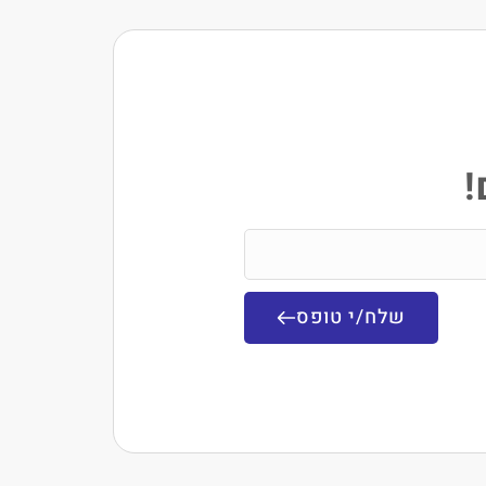
!
שלח/י טופס