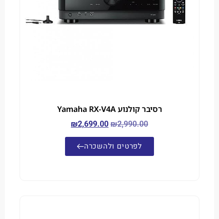
רסיבר קולנוע Yamaha RX-V4A
₪
2,699.00
₪
2,990.00
לפרטים ולהשכרה