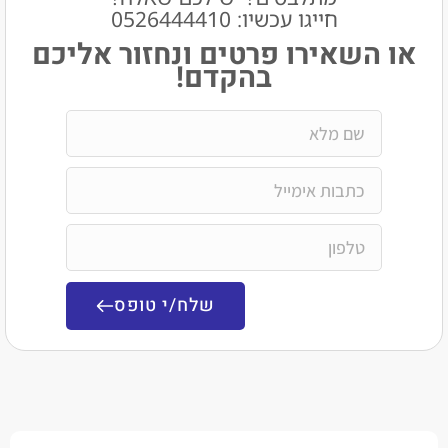
חייגו עכשיו: 0526444410​
שאירו פרטים ונחזור אליכם
בהקדם!
שלח/י טופס