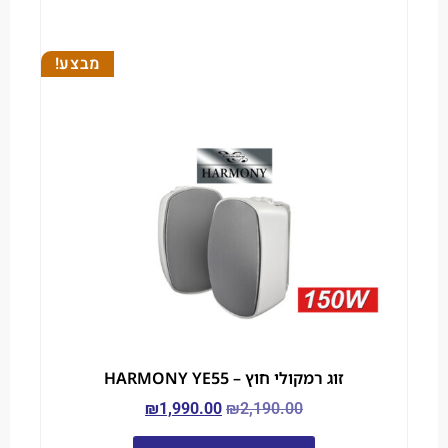
מבצע!
זוג רמקולי חוץ – HARMONY YE55
₪
1,990.00
₪
2,190.00