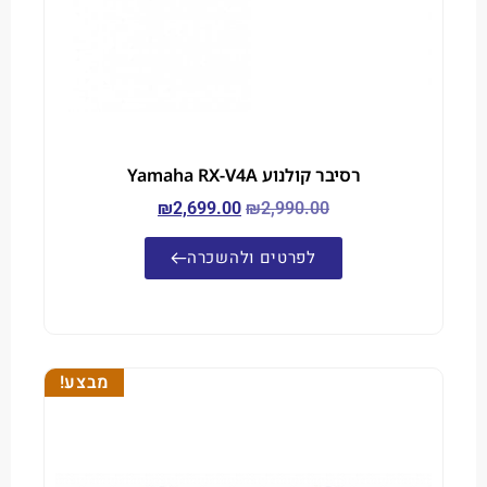
רסיבר קולנוע Yamaha RX-V4A
₪
2,699.00
₪
2,990.00
לפרטים ולהשכרה
מבצע!