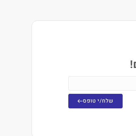
!
שלח/י טופס