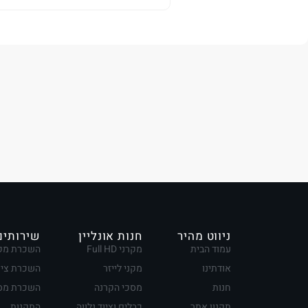
ניווט מהיר
חנות אונליין
שירותים
עמוד הבית
מקרני Full HD
השכרת מק
אודתינו
מקני לייזר
השכרת ציו
חנות
מסכי הקרנה
השכרת מסכ
תקנון אתר
כבלים וציוד נלווה
התקנות