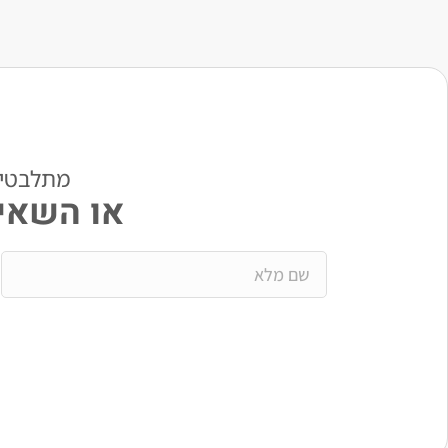
מתלבטים? י
או השאיר