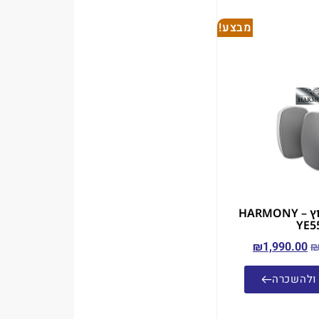
מבצע!
זוג רמקולי חוץ – HARMONY
YE5
₪
1,990.00
ולהשכרה