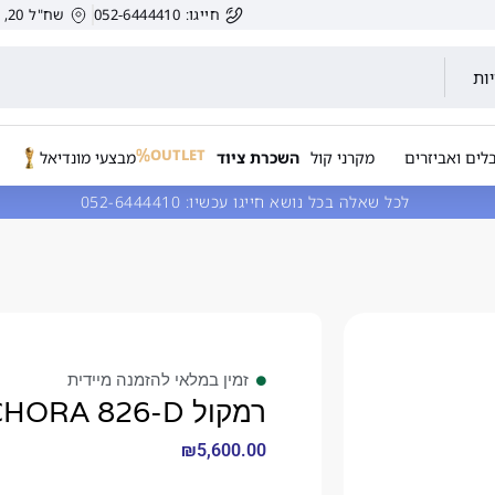
חייגו: 052-6444410
שח"ל 20, הרצליה, ישראל.
ות
OUTLET
לים ואביזרים
מקרני קול
השכרת ציוד
מבצעי מונדיאל
לכל שאלה בכל נושא חייגו עכשיו:
052-6444410
זמין במלאי להזמנה מיידית
רמקול FOCAL CHORA 826-D
₪
5,600.00