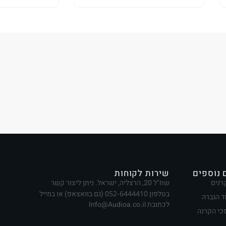
 נוספים
שירות לקוחות
רנים
שח"ל 20, הרצליה, ישראל. ניתן ליצור קשר
בטלפון
052-6444410
(גם בוואצאפ) או במייל
ד הגברה
לכתובת Info@Audioa.co.il
י הקרנה