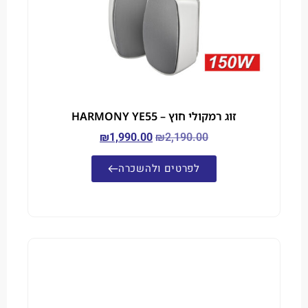
זוג רמקולי חוץ – HARMONY YE55
₪
1,990.00
₪
2,190.00
לפרטים ולהשכרה