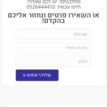
מתלבטים? יש לכם שאלה?
חייגו עכשיו: 0526444410​
שאירו פרטים ונחזור אליכם
בהקדם!
שלח/י טופס