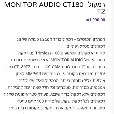
רמקול MONITOR AUDIO CT180-
₪
1,9
 המושלם – רמקול בודד המבצע פעולה של זוג
ם סטריאופוניים.
סדרת הרמקולים השקועים Trimless-100 עם רמקול
הסטריאו של MONITOR AUDIO הכוללת שתי יחידות תדר
גבוה בקוטר "1 בטכנולוגית C-CAM®. דגם ה- CT180T2 כולל
יחידת מיד באס בקוטר "8. בטכנולוגית MMP®II למתן
ת צליל גבוהות ביותר. הרמקול האידיאלי לחדרי
, מסדרונות, מטבחים וכל חלל שאינו יכול להכיל זוג
ם אלא רמקול בודד שיבצע פעולה סטריאופונית של זוג
רמקולים.לכל רמקול שקוע של סדרת 100 קיים טויטר
נן המאפשר למקם את הרמקול במקומות רבים בחלל