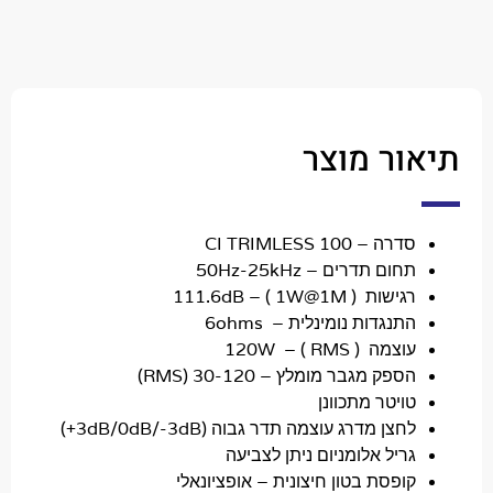
ר מוצר
דרה
– CI TRIMLESS 100
חום תדרים
– 50Hz-25kHz
גישות
(
111.6dB –
( 1W@1M
תנגדות נומינלית
– 6ohms
וצמה
(
( RMS
120W –
ספק מגבר מומלץ
– 30-120 (RMS)
ויטר מתכוונן
חצן מדרג עוצמה תדר גבוה (3dB/0dB/-3dB+)
ריל אלומניום ניתן לצביעה
ופסת בטון חיצונית –
אופציונאלי