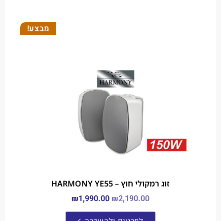
מבצע!
זוג רמקולי חוץ – HARMONY YE55
₪
1,990.00
₪
2,190.00