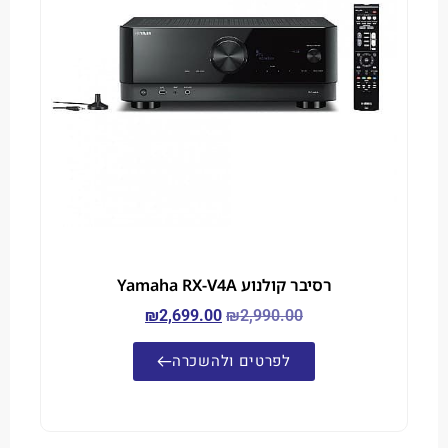
רסיבר קולנוע Yamaha RX-V4A
₪
2,699.00
₪
2,990.00
לפרטים ולהשכרה