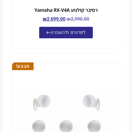
רסיבר קולנוע Yamaha RX-V4A
₪
2,699.00
₪
2,990.00
לפרטים ולהשכרה
מבצע!