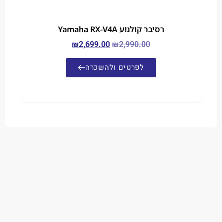
רסיבר קולנוע Yamaha RX-V4A
₪
2,699.00
₪
2,990.00
לפרטים ולהשכרה