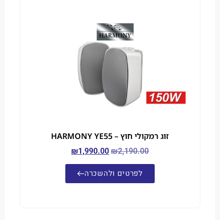
זוג רמקולי חוץ – HARMONY YE55
₪
1,990.00
₪
2,190.00
לפרטים ולהשכרה