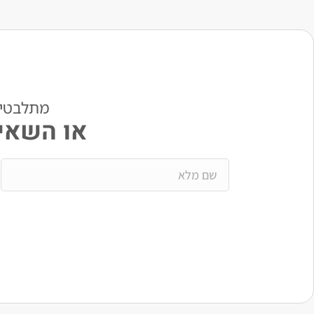
מתלבטים? י
או השאיר