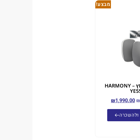
מבצע!
זוג רמקולי חוץ – HARMONY
YE5
₪
1,990.00
ולהשכרה