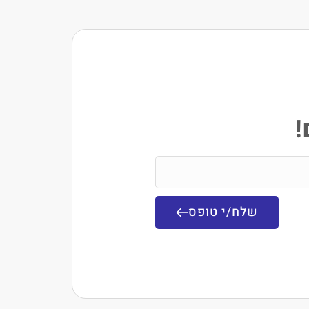
!
שלח/י טופס