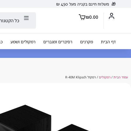
🎁
משלוח חינם בקניה מעל 450 ₪
₪
0.00
כל הקטגורי
דף הבית
מקרנים
רסיברים ומגברים
רמקולים ושמע
כב
עמוד הבית
/
רמקולים
/ רמקול R-40M Klipsch