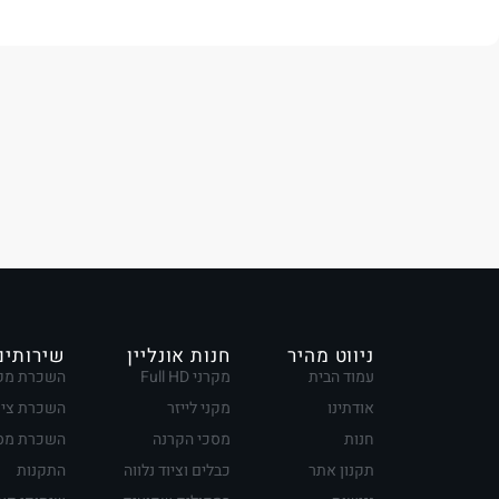
ניווט מהיר
חנות אונליין
שירותים
עמוד הבית
מקרני Full HD
השכרת מק
אודתינו
מקני לייזר
השכרת ציו
חנות
מסכי הקרנה
השכרת מסכ
תקנון אתר
כבלים וציוד נלווה
התקנות