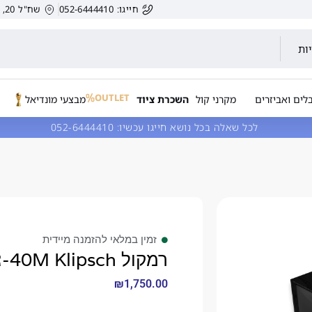
חייגו: 052-6444410
שח"ל 20, הרצליה, ישראל.
ות
OUTLET
לים ואביזרים
מקרני קול
השכרת ציוד
מבצעי מונדיאל
לכל שאלה בכל נושא חייגו עכשיו:
052-6444410
זמין במלאי להזמנה מיידית
רמקול R-40M Klipsch
₪
1,750.00