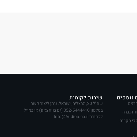
 נוספים
שירות לקוחות
רנים
שח"ל 20, הרצליה, ישראל. ניתן ליצור קשר
בטלפון
052-6444410
(גם בוואצאפ) או במייל
ד הגברה
לכתובת Info@Audioa.co.il
י הקרנה