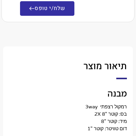
שלח/י טופס
ר מוצר
ה
רצפתי
3way
טר
"8 2X
ר "8
יטר: קוטר "1