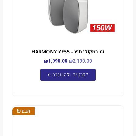
זוג רמקולי חוץ – HARMONY YE55
₪
1,990.00
₪
2,190.00
לפרטים ולהשכרה
מבצע!