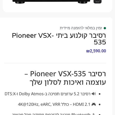
 במלאי להזמנה מיידית
רסיבר קולנוע ביתי Pioneer VSX-
₪
2,5
רסיבר Pioneer VSX-535 –
מה ואיכות לסלון שלך
🔊 רסיבר 5.2 ערוצים תמיכה ב-Dolby Atmos ו-DTS:X
🎮 HDMI 2.1 – כולל 4K@120Hz, eARC, VRR
📱 Bluetooth מובנה להזרמת מוזיקה מכל מכשיר