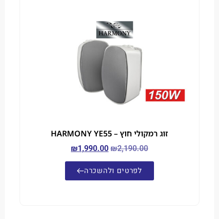
זוג רמקולי חוץ – HARMONY YE55
₪
1,990.00
₪
2,190.00
לפרטים ולהשכרה