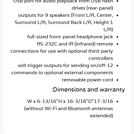
USB port for audio playback from USB flas
drives (rear-panel
outputs for 9 speakers (Front L/R, Center
Surround L/R, Surround Back L/R, Height 
L/R
full-sized front-panel headphone jac
RS-232C and IR (infrared) remot
connections for use with optional third-part
controller
12-volt trigger outputs for sending on/off
commands to optional external component
removable power cor
Dimensions and warr
17-3/16"W x 6-13/16"H x 16-3/16"D
(without Wi-Fi and Bluetooth antenna
extended