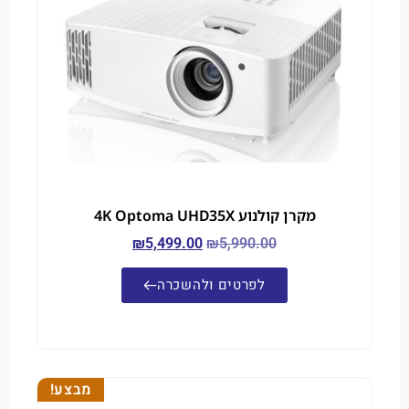
מקרן קולנוע 4K Optoma UHD35X
₪
5,499.00
₪
5,990.00
לפרטים ולהשכרה
מבצע!