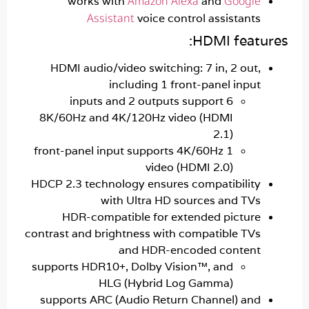
Amazon Alexa
Googl
works with
and
Assistant
voice control assistant
HDMI feat
HDMI audio/video switching: 7 in, 2 out
including 1 front-panel inpu
6 inputs and 2 outputs support
8K/60Hz and 4K/120Hz video (HDMI
2.1)
1 front-panel input supports 4K/60Hz
video (HDMI 2.0)
HDCP 2.3 technology ensures compatibilit
with Ultra HD sources and TV
HDR-compatible for extended pictur
contrast and brightness with compatible TV
and HDR-encoded conten
supports HDR10+, Dolby Vision™, and
HLG (Hybrid Log Gamma)
supports ARC (Audio Return Channel) an