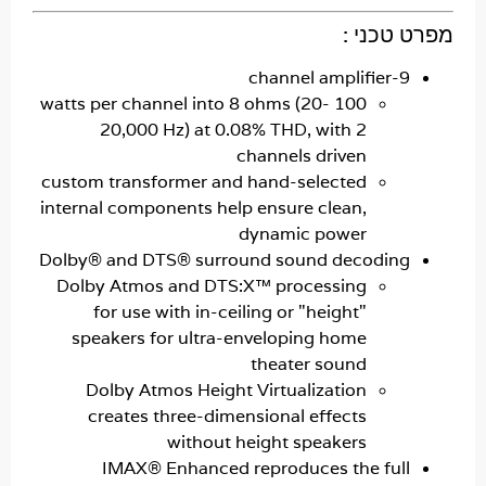
טכני :
9-channel a
100 watts per channel into 8 ohms (20-
20,000 Hz) at 0.08% THD, with 2
channels driven
custom transformer and hand-selected
internal components help ensure clean,
dynamic power
Dolby® and DTS® surround sound decodin
Dolby Atmos and DTS:X™ processing
for use with in-ceiling or "height"
speakers for ultra-enveloping home
theater sound
Dolby Atmos Height Virtualization
creates three-dimensional effects
without height speakers
IMAX® Enhanced reproduces the ful