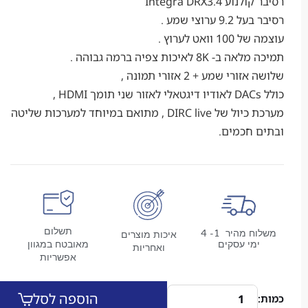
 Integra DRX3.4
ערוצי שמע .
ואט לערוץ .
8 לאיכות צפיה ברמה גבוהה .
י שמע + 2 אזורי תמונה ,
מערכת כיול של DIRC live , מתואם במיוחד למערכות שליטה
 חכמים.
תשלום
משלוח מהיר 1- 4
איכות מוצרים
מי עסקים
מאובטח במגוון
ואחריות
אפשריות
הוספה לסל