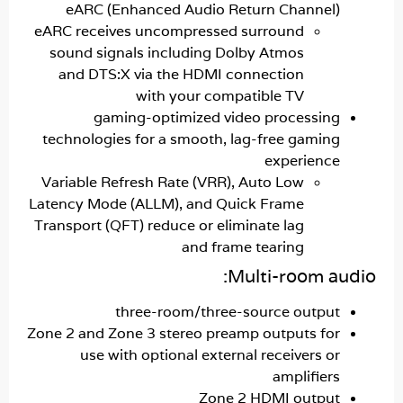
eARC (Enhanced Audio Return Channel
eARC receives uncompressed surround
sound signals including Dolby Atmos
and DTS:X via the HDMI connection
with your compatible TV
gaming-optimized video processin
technologies for a smooth, lag-free gamin
experienc
Variable Refresh Rate (VRR), Auto Low
Latency Mode (ALLM), and Quick Frame
Transport (QFT) reduce or eliminate lag
and frame tearing
Multi-room a
three-room/three-source outpu
Zone 2 and Zone 3 stereo preamp outputs fo
use with optional external receivers o
amplifier
Zone 2 HDMI outpu