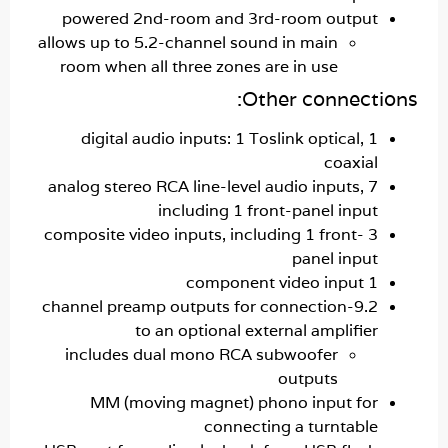
powered 2nd-room and 3rd-room outpu
allows up to 5.2-channel sound in main
room when all three zones are in use
Other connect
digital audio inputs: 1 Toslink optical, 
coaxia
7 analog stereo RCA line-level audio inputs,
including 1 front-panel inpu
3 composite video inputs, including 1 front-
panel inpu
1 component v
9.2-channel preamp outputs for connection
to an optional external amplifie
includes dual mono RCA subwoofer
outputs
MM (moving magnet) phono input fo
connecting a turntabl