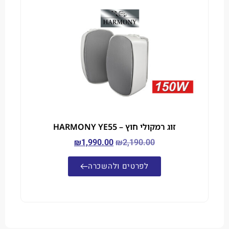
זוג רמקולי חוץ – HARMONY YE55
₪
1,990.00
₪
2,190.00
לפרטים ולהשכרה