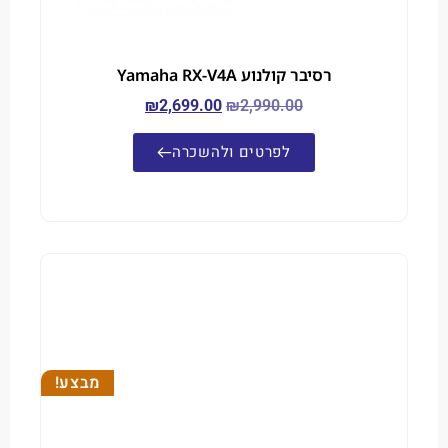
רסיבר קולנוע Yamaha RX-V4A
₪
2,699.00
₪
2,990.00
לפרטים ולהשכרה
מבצע!