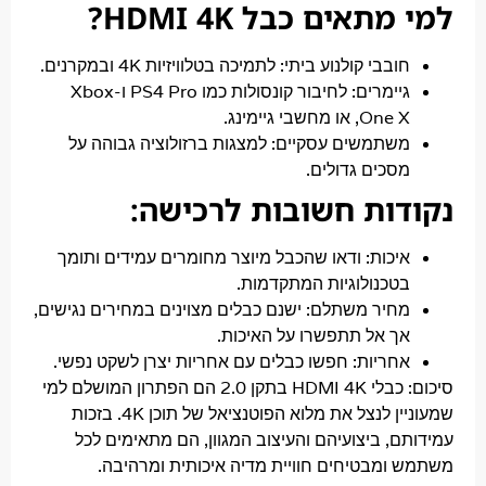
תאים כבל HDMI 4K?
ובבי קולנוע ביתי:
לתמיכה בטלוויזיות 4K ובמקרנים.
יימרים:
לחיבור קונסולות כמו PS4 Pro ו-Xbox
On, או מחשבי גיימינג.
שתמשים עסקיים:
למצגות ברזולוציה גבוהה על
סכים גדולים.
ות חשובות לרכישה:
יכות:
ודאו שהכבל מיוצר מחומרים עמידים ותומך
טכנולוגיות המתקדמות.
חיר משתלם:
ישנם כבלים מצוינים במחירים נגישים,
ך אל תתפשרו על האיכות.
חריות:
חפשו כבלים עם אחריות יצרן לשקט נפשי.
כבלי HDMI 4K בתקן 2.0 הם הפתרון המושלם למי
שמעוניין לנצל את מלוא הפוטנציאל של תוכן 4K. בזכות
, ביצועיהם והעיצוב המגוון, הם מתאימים לכל
ומבטיחים חוויית מדיה איכותית ומרהיבה.