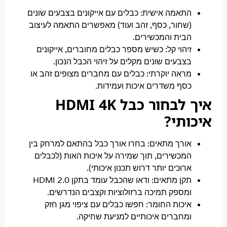
תאמה אישית:
כבלים עם אייקונים בצבעים שונים
שחור, כסף, זהב ועוד) מאפשרים התאמה לעיצוב
בית והמכשירים.
יהוי קל:
כשיש מספר כבלים מחוברים, אייקונים
צבעים שונים מקלים על זיהוי הכבל הנכון.
ראה יוקרתי:
כבלים עם מחברים מצופים זהב או
סף משדרים איכות ועמידות.
איך לבחור כבל HDMI 4K
תי?
ורך מתאים:
בחרו אורך כבל בהתאם למרחק בין
מכשירים, תוך שמירה על איכות האות (לכבלים
רוכים יותר דרוש תכנון איכותי).
קן מתאים:
ודאו שהכבל עומד בתקן HDMI 2.0
מספק תמיכה ברזולוציות וקצבים הנדרשים.
יכות החומר:
חפשו כבלים עם ציפוי מגן חזק
מחברים איכותיים למניעת שחיקה.