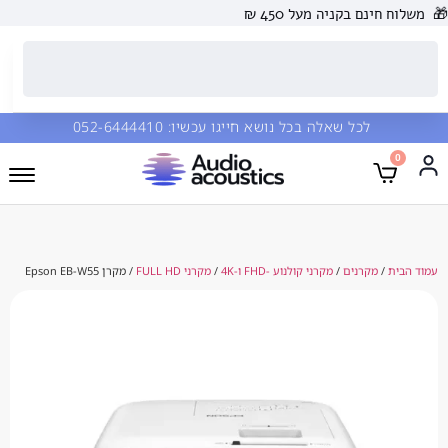
 בקניה מעל 450 ₪
כל שאלה בכל נושא חייגו עכשיו:
052-6444410
קרנים
/
מקרני קולנוע -FHD ו-4K
/
מקרני FULL HD
/ מקרן Epson EB-W55