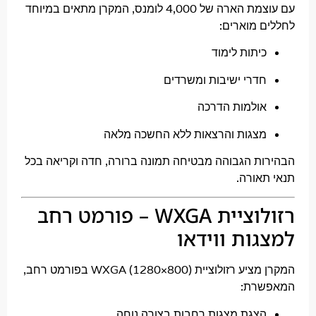
מת הארה של
4,000 לומנס
, המקרן מתאים במיוחד
 מוארים:
יתות לימוד
דרי ישיבות ומשרדים
ולמות הדרכה
צגות והרצאות ללא החשכה מלאה
ת הגבוהה מבטיחה תמונה ברורה, חדה וקריאה בכל
אורה.
רזולוציית WXGA – פורמט רחב
ות ווידאו
ציע רזולוציית
WXGA (1280×800)
בפורמט רחב,
רת:
צגת מצגות רחבות בצורה נוחה