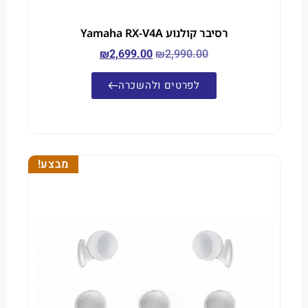
רסיבר קולנוע Yamaha RX-V4A
₪
2,699.00
₪
2,990.00
לפרטים ולהשכרה
מבצע!