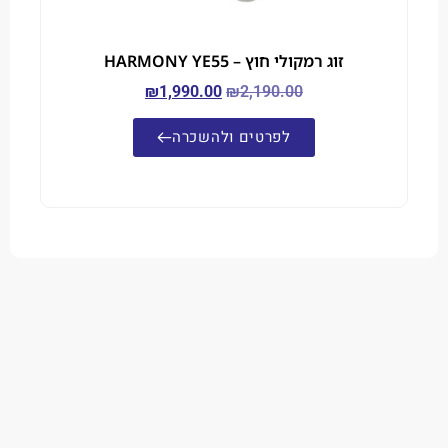
זוג רמקולי חוץ – HARMONY YE55
₪
1,990.00
₪
2,190.00
לפרטים ולהשכרה