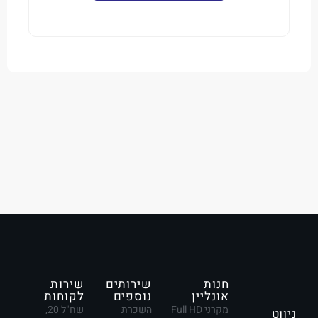
חנות
שירותים
שירות
אונליין
נוספים
לקוחות
מקרני Full HD
השכרת
שח"ל 20,