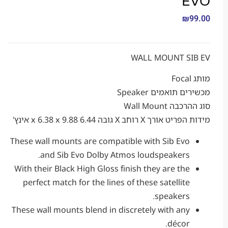
₪
WALL MOUNT S
תואמים Speaker
 Wall Mount
X רוחב X גובה 6.44 x 6.38 x 9.88 אינץ'
These wall mounts are compatible with Sib Evo
and Sib Evo Dolby Atmos loudspeakers.
With their Black High Gloss finish they are the
perfect match for the lines of these satellite
speakers.
These wall mounts blend in discretely with any
décor.