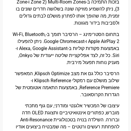
בזכות התמיכה ב-Multi-Room Zones (Zone 2 ו-Zone
ניתן להשמיע מוזיקה שונה בשלושה חדרים שונים בו
, מה שהופך אותו לפתרון מושלם לבתים גדולים
בות בידור מגוונות.
בתחום הסטרימינג – הרסיבר תומך ב-Wi-Fi, Bluetooth,
App ו-Google Chromecast.
ניתן להפעילו
באמצעות פקודות קוליות ב-Alexa, Google Assistant ו-
כל זה, לצד אפליקציית שליטה ייעודית של Onkyo,
 נוחות תפעול מירבית.
הרסיבר כולל גם את מצב Klipsch Optimize, המאפשר
שילוב מושלם עם רמקולי Klipsch Reference ו-
Reference Premiere, באמצעות התאמה אוטומטית של
ת הקרוסאובר.
ו של המכשיר אלגנטי ומודרני, עם גוף מתכתי
מוברש, כפתורים אינטואיטיביים ותצוגת OLED חדה
ה.
השילדה בנויה בטכנולוגיית Anti-Resonance
ת רעשים ורטטים – מה שמבטיח ביצועים אודיו