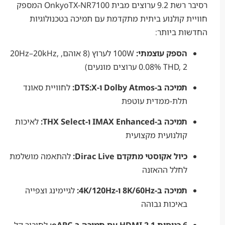
רסיבר רשת 9.2 ערוצים מבית OnkyoTX-NR7100 המספק
 קולנוע ביתית מתקדמת עם תמיכה בטכנולוגיות
ת ביותר:
הספק עוצמתי:
100W לערוץ (8 אוהם, 20Hz–20kHz,
0.08% THD, 2 ערוצים מונעים)
תמיכה ב-Dolby Atmos ו-DTS:X:
לחוויית סאונד
תלת-ממדית עוטפת
תמיכה ב-IMAX Enhanced ו-THX Select:
לאיכות
קולנועית מקצועית
כיול אקוסטי מתקדם Dirac Live:
להתאמה מושלמת
לחלל ההאזנה
תמיכה ב-8K/60Hz ו-4K/120Hz:
לגיימינג וצפייה
באיכות גבוהה
6 כניסות HDMI 2.1 עם תמיכה ב-eARC:
לחיבור קל