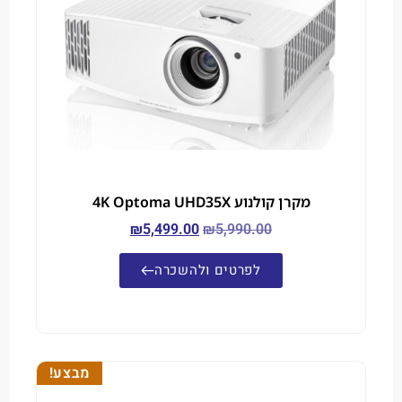
מקרן קולנוע 4K Optoma UHD35X
₪
5,499.00
₪
5,990.00
לפרטים ולהשכרה
מבצע!