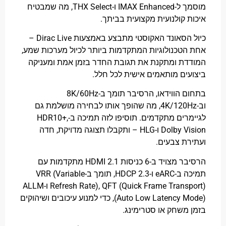
מוסמך ל-IMAX Enhanced ו-THX Select, מה שמבטיח
 קולנועית מקצועית בביתך.
כיול הסאונד האקוסטי מתבצע באמצעות Dirac Live –
טכנולוגיות המתקדמות ביותר לכיול מערכות שמע,
ת ומתקנת את תגובת החדר בזמן אמת ומעניקה
ים מותאמים אישית לכל חלל.
בתחום הווידאו, הרסיבר תומך ב-8K/60Hz
וב-4K/120Hz, מה שהופך אותו לבחירה מושלמת גם
רים מתקדמים.
תוסיפו לזה תמיכה ב-HDR10+,
Dolby Vision ו-HLG – ותקבלו תצוגה מדויקת, חדה
ת צבעים.
הרסיבר מצויד ב-6 כניסות HDMI 2.1 מתקדמות עם
תמיכה ב-eARC ו-HDCP 2.3, תומך ב-VRR (Variable
Refresh Rate), QFT (Quick Frame Transport) ו-ALLM
(Auto Low Latency Mode), כדי למנוע עיכובים ושיהוקים
משחק או סטרימינג.