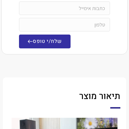
שלח/י טופס
ר מוצר