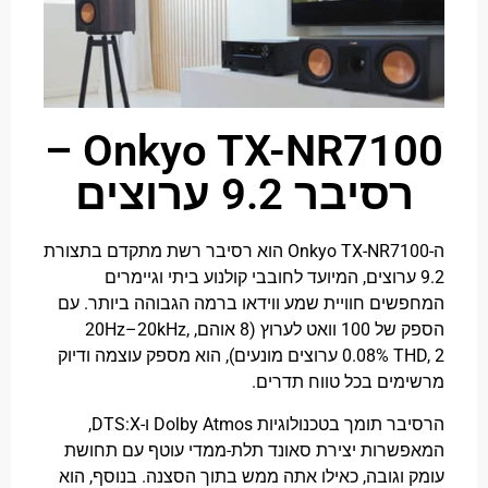
Onkyo TX-NR7100 –
סיבר 9.2 ערוצים
ה-Onkyo TX-NR7100 הוא רסיבר רשת מתקדם בתצורת
9 ערוצים, המיועד לחובבי קולנוע ביתי וגיימרים
ים חוויית שמע ווידאו ברמה הגבוהה ביותר.
עם
הספק של 100 וואט לערוץ (8 אוהם, 20Hz–20kHz,
0.08% THD, 2 ערוצים מונעים), הוא מספק עוצמה ודיוק
ים בכל טווח תדרים.
הרסיבר תומך בטכנולוגיות Dolby Atmos ו-DTS:X,
רות יצירת סאונד תלת-ממדי עוטף עם תחושת
וגובה, כאילו אתה ממש בתוך הסצנה.
בנוסף, הוא