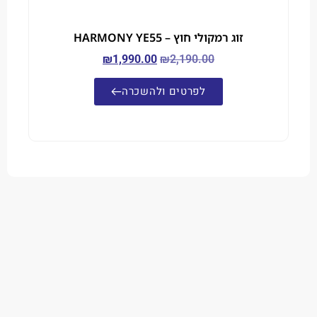
זוג רמקולי חוץ – HARMONY YE55
₪
1,990.00
₪
2,190.00
לפרטים ולהשכרה