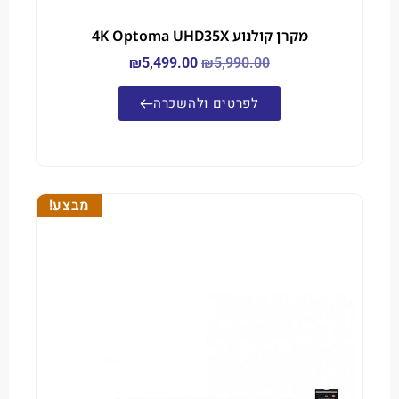
מקרן קולנוע 4K Optoma UHD35X
₪
5,499.00
₪
5,990.00
לפרטים ולהשכרה
מבצע!