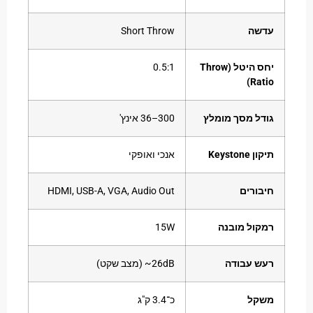
שה
Short Throw
יחס היטל (Throw
‎0.5:1‎
Ra
ל מסך מומלץ
‎36–300 אינץ'‎
Keysto
אנכי ואופקי
ורים
HDMI, USB-A, VGA, Audio Out
ול מובנה
‎15W‎
 עבודה
‎~26dB‎ (מצב שקט)
קל
כ־3.4 ק"ג