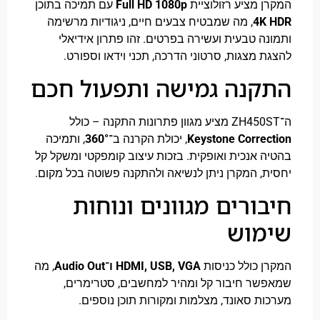
 מציע רזולוציית
Full HD 1080p
עם תמיכה בתוכן
4K
, מה שמבטיח צבעים חיים, ניגודיות מרשימה
ה טבעית ועשירה בפרטים. זהו פתרון אידיאלי
 מצגות, סרטוני הדרכה, תכני וידאו וספורט.
נה גמישה ותפעול חכם
Keystone Corre
, יכולת הקרנה ב־
360°
, ותמיכה
 אנכית ואופקית. בזכות עיצוב קומפקטי ומשקל קל
, המקרן ניתן לנשיאה ולהתקנה פשוטה בכל מקום.
ורים מגוונים ונוחות
מוש
 כולל כניסות
HDMI, USB, VGA ו־Audio Out
, מה
ר חיבור קל ומהיר למחשבים, סטרימרים,
ת סאונד, מצלמות ומקורות תוכן נוספים.