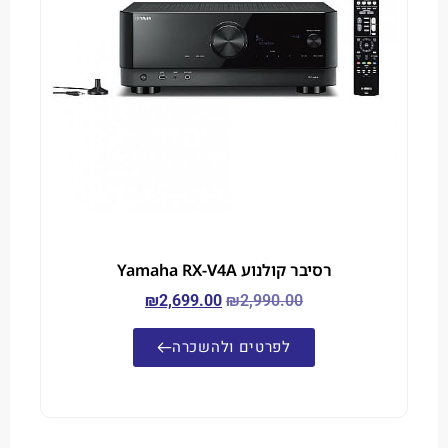
רסיבר קולנוע Yamaha RX-V4A
₪
2,699.00
₪
2,990.00
לפרטים ולהשכרה