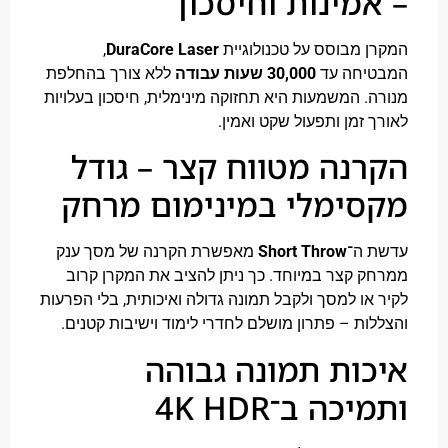
מינות וחיסכון
 מבוסס על טכנולוגיית
DuraCore Laser
,
יחה עד
30,000 שעות עבודה
ללא צורך בהחלפת
. המשמעות היא תחזוקה מינימלית, חיסכון בעלויות
 זמן ותפעול שקט ואמין.
נה מטווח קצר – גודל
ימלי במינימום מרחק
 ה־
Short Throw
מאפשרת הקרנה של מסך ענק
 קצר במיוחד. כך ניתן להציב את המקרן קרוב
או למסך ולקבל תמונה גדולה ואיכותית, בלי הפרעות
ות – פתרון מושלם לחדרי לימוד וישיבות קטנים.
ות תמונה גבוהה
כה ב־4K HDR