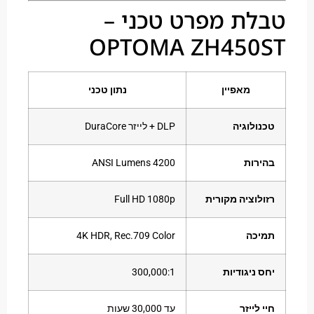
ת מפרט טכני –
OPTOMA ZH450
מאפיין
נתון טכני
ולוגיה
DLP + לייזר DuraCore
רות
4200 ANSI Lumens
לוציה מקורית
Full HD 1080p
כה
4K HDR, Rec.709 Color
 ניגודיות
‎300,000:1‎
לייזר
עד ‎30,000‎ שעות