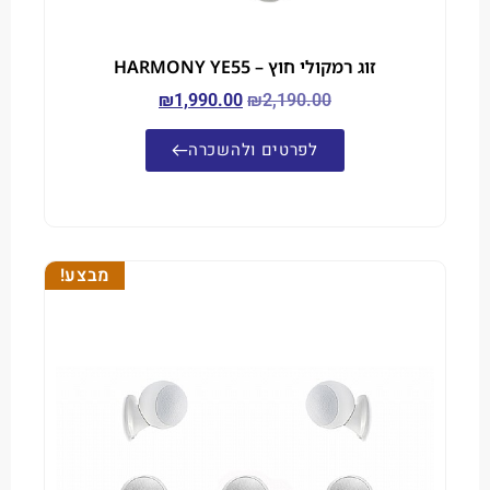
זוג רמקולי חוץ – HARMONY YE55
₪
1,990.00
₪
2,190.00
לפרטים ולהשכרה
מבצע!