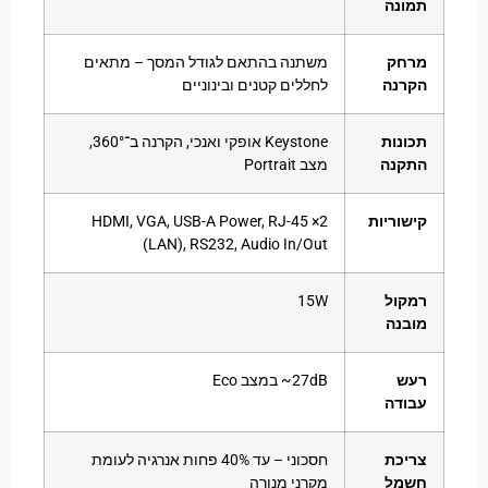
נה
חק
משתנה בהתאם לגודל המסך – מתאים
נה
לחללים קטנים ובינוניים
נות
Keystone אופקי ואנכי, הקרנה ב־360°‎,
נה
מצב Portrait
וריות
2× HDMI, VGA, USB-A Power, RJ-45
(LAN), RS232, Audio In/Out
ול
‎15W
נה
ש
‎~27dB במצב Eco
דה
כת
חסכוני – עד ‎40% פחות אנרגיה לעומת
מל
מקרני מנורה