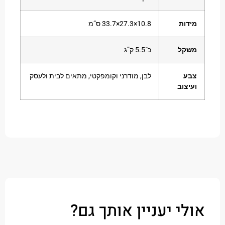
ות
‎33.7×27.3×10.8 ס”מ
קל
כ־5.5 ק”ג
ע
לבן, מודרני וקומפקטי, מתאים לבית ולעסק
צוב
י יעניין אותך גם?