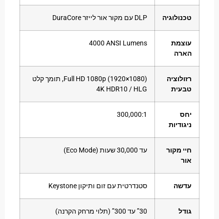
ולוגיה
DLP עם מקור אור לייזר DuraCore
מת
‎4000 ANSI Lumens
רה
לוציה
‎Full HD 1080p (1920×1080), תומך קלט
ית
‎4K HDR10 / HLG
‎300,000:1
דיות
 מקור
עד ‎30,000 שעות (Eco Mode)
שה
סטנדרטית עם זום ותיקון Keystone
ל
‎30” עד ‎300” (תלוי מרחק הקרנה)