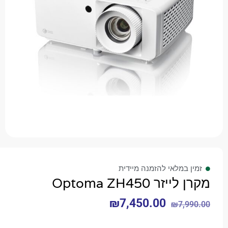
 במלאי להזמנה מיידית
זר Optoma ZH450
₪
7,450.00
₪
7,9