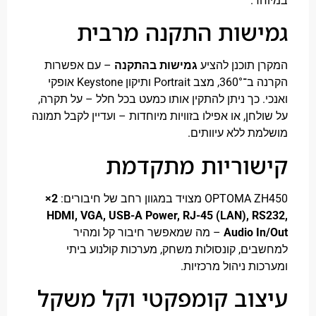
ד.
שות התקנה מרבית
 תוכנן להציע
גמישות בהתקנה
– עם אפשרות
הקרנה ב־360°, מצב Portrait ותיקון Keystone אופקי
. כך ניתן להתקין אותו כמעט בכל חלל – על תקרה,
חן, או אפילו בזוויות מיוחדות – ועדיין לקבל תמונה
ת ללא עיוותים.
שוריות מתקדמת
 מצויד במגוון רחב של חיבורים:
2×
HDMI, VGA, USB-A Power, RJ-45 (LAN), R
Audio I
– מה שמאפשר חיבור קל ומהיר
ים, קונסולות משחק, מערכות קולנוע ביתי
ות ניהול מרכזיות.
וב קומפקטי וקל משקל