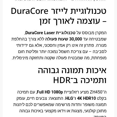
טכנולוגיית לייזר DuraCore
וצמה לאורך זמן
ן מבוסס על
טכנולוגיית DuraCore Laser
,
יחה עד
30,000 שעות פעולה
ללא צורך בהחלפת
 פתרון זה אינו רק אמין וחסכוני, אלא גם ידידותי
ה – עם צריכת חשמל נמוכה יותר ופליטת חום
ת, מה שמבטיח פעולה שקטה ותחזוקה מינימלית.
ות תמונה גבוהה
יכה ב־HDR
Full HD 1080p
, עם תמיכה
4K HDR10 ו־HLG
. התוצאה: צבעים חיים, עומק
 משופר וחדות מרשימה שמאפשרים לכם ליהנות
 קולנועי, מצגות או וידאו מקצועי באיכות גבוהה