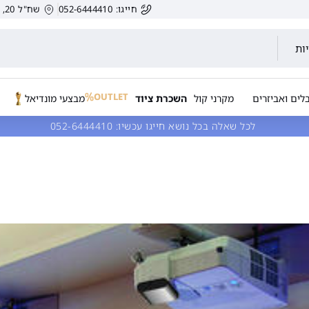
חייגו: 052-6444410
שח"ל 20, הרצליה, ישראל.
ות
OUTLET
לים ואביזרים
מקרני קול
השכרת ציוד
מבצעי מונדיאל
לכל שאלה בכל נושא חייגו עכשיו:
052-6444410