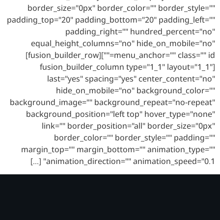
border_size="0px" border_color="" border_style=""
padding_top="20" padding_bottom="20" padding_left=""
padding_right="" hundred_percent="no"
equal_height_columns="no" hide_on_mobile="no"
menu_anchor="" class="" id=""][fusion_builder_row]
[fusion_builder_column type="1_1" layout="1_1"
last="yes" spacing="yes" center_content="no"
hide_on_mobile="no" background_color=""
background_image="" background_repeat="no-repeat"
background_position="left top" hover_type="none"
link="" border_position="all" border_size="0px"
border_color="" border_style="" padding=""
margin_top="" margin_bottom="" animation_type=""
animation_direction="" animation_speed="0.1" […]