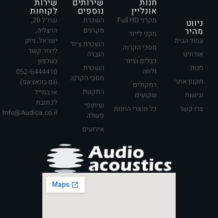
חנות
שירותים
שירות
אונליין
נוספים
לקוחות
מקרני Full HD
השכרת
שח"ל 20,
ניווט
מהיר
מקרנים
הרצליה,
מקני לייזר
עמוד הבית
ישראל. ניתן
השכרת ציוד
מסכי הקרנה
ליצור קשר
אודתינו
הגברה
כבלים וציוד
בטלפון
חנות
השכרת
נלווה
052-6444410
מסכי הקרנה
תקנון אתר
(גם בוואצאפ)
רמקולים
התקנות
או במייל
נגישות
שקועים
לכתובת
שיתופי
צרו קשר
כל מוצרי החנות
Info@Audioa.co.il
פעולה
אירועים