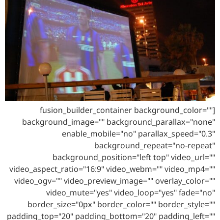
[fusion_builder_container background_color=""
background_image="" background_parallax="none"
enable_mobile="no" parallax_speed="0.3"
background_repeat="no-repeat"
background_position="left top" video_url=""
video_aspect_ratio="16:9" video_webm="" video_mp4=""
video_ogv="" video_preview_image="" overlay_color=""
video_mute="yes" video_loop="yes" fade="no"
border_size="0px" border_color="" border_style=""
padding_top="20" padding_bottom="20" padding_left=""