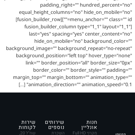
padding_right="" hundred_percent="no"
equal_height_columns="no" hide_on_mobile="no"
menu_anchor="" class="" id=""][fusion_builder_row]
[fusion_builder_column type="1_1" layout="1_1"
last="yes" spacing="yes" center_content="no"
hide_on_mobile="no" background_color=""
background_image="" background_repeat="no-repeat"
background_position="left top" hover_type="none"
link="" border_position="all" border_size="0px"
border_color="" border_style="" padding=""
margin_top="" margin_bottom="" animation_type=""
animation_direction="" animation_speed="0.1" […]
חנות
שירותים
שירות
אונליין
נוספים
לקוחות
מקרני Full HD
השכרת
שח"ל 20,
ניווט