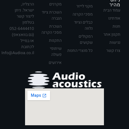
מהיר
מקרנים
הרצליה,
מקני לייזר
עמוד הבית
ישראל. ניתן
השכרת ציוד
מסכי הקרנה
ליצור קשר
אודתינו
הגברה
כבלים וציוד
בטלפון
חנות
השכרת
נלווה
052-6444410
מסכי הקרנה
תקנון אתר
(גם בוואצאפ)
רמקולים
התקנות
או במייל
נגישות
שקועים
לכתובת
שיתופי
צרו קשר
כל מוצרי החנות
Info@Audioa.co.il
פעולה
אירועים