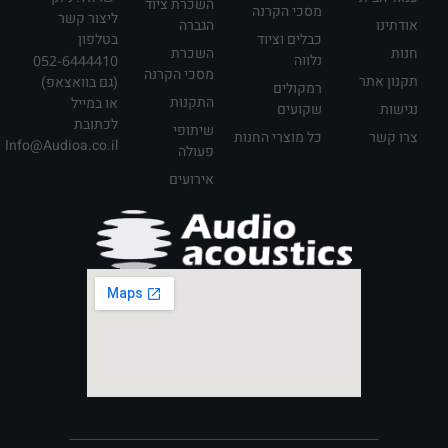
השכרת ציוד
מסכי הקרנה
ליצור קשר
אודתינו
הגברה
כבלים וציוד
בטלפון
חנות
השכרת
נלווה
052-6444410
מסכי הקרנה
תקנון אתר
(גם בוואצאפ)
רמקולים
התקנות
או במייל
נגישות
שקועים
לכתובת
שיתופי
צרו קשר
כל מוצרי החנות
Info@Audioa.co.il
פעולה
אירועים