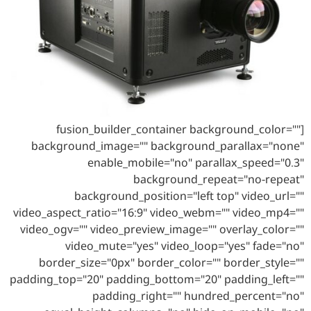
[fusion_builder_container background_color=""
background_image="" background_parallax="none"
enable_mobile="no" parallax_speed="0.3"
background_repeat="no-repeat"
background_position="left top" video_url=""
video_aspect_ratio="16:9" video_webm="" video_mp4=""
video_ogv="" video_preview_image="" overlay_color=""
video_mute="yes" video_loop="yes" fade="no"
border_size="0px" border_color="" border_style=""
padding_top="20" padding_bottom="20" padding_left=""
padding_right="" hundred_percent="no"