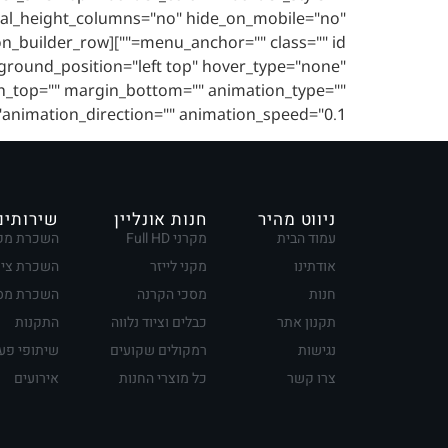
ual_height_columns="no" hide_on_mobile="no"
round_position="left top" hover_type="none"
gin_top="" margin_bottom="" animation_type=""
animation_direction="" animation_speed="0.1" […]
ניווט מהיר
חנות אונליין
שירותים
עמוד הבית
מקרני Full HD
השכרת מק
אודתינו
מקני לייזר
השכרת ציו
חנות
מסכי הקרנה
השכרת מסכ
תקנון אתר
כבלים וציוד נלווה
התקנות
נגישות
רמקולים שקועים
שיתופי פע
צרו קשר
כל מוצרי החנות
אירועים