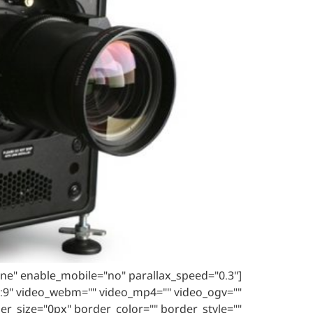
ne" enable_mobile="no" parallax_speed="0.3"
6:9" video_webm="" video_mp4="" video_ogv=""
er_size="0px" border_color="" border_style=""