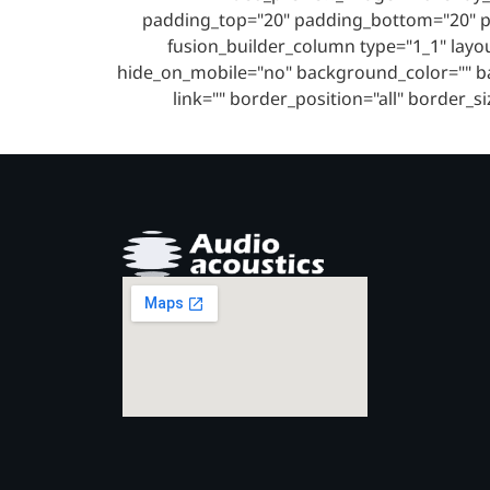
padding_top="20" padding_bottom="20" p
menu_anchor="" class="" id=""][fusion_builder_row][fusion_b
hide_on_mobile="no" background_color="" b
link="" border_position="all" border_