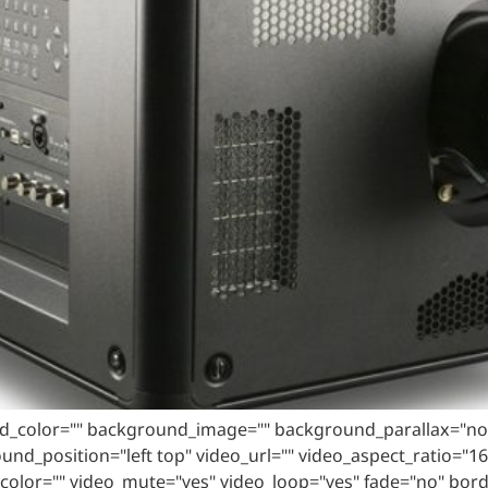
nd_color="" background_image="" background_parallax="no
d_position="left top" video_url="" video_aspect_ratio="1
color="" video_mute="yes" video_loop="yes" fade="no" bord