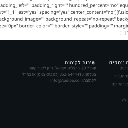
adding_left="" padding_right="" hundred_percent="no" eq
uilder_column type="1_1" layout="1_1" last="yes" spacing="yes" center_content="no"
ackground_image="" background_repeat="no-repeat" backg
size="0px" border_color="" border_style="" padding="" mar
 נוספים
שירות לקוחות
רנים
שח"ל 20, הרצליה, ישראל. ניתן ליצור קשר
בטלפון
052-6444410
(גם בוואצאפ) או במייל
ד הגברה
לכתובת Info@Audioa.co.il
י הקרנה
ולה