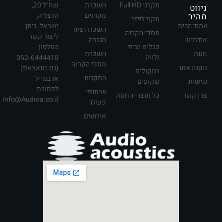
מקרני Full HD
השכרת
שח"ל 20,
ניווט
מהיר
מקרנים
הרצליה,
מקני לייזר
עמוד הבית
ישראל. ניתן
השכרת ציוד
מסכי הקרנה
ליצור קשר
אודתינו
הגברה
כבלים וציוד
בטלפון
חנות
השכרת
נלווה
052-6444410
מסכי הקרנה
תקנון אתר
(גם בוואצאפ)
רמקולים
התקנות
או במייל
נגישות
שקועים
לכתובת
שיתופי
צרו קשר
כל מוצרי החנות
Info@Audioa.co.il
פעולה
אירועים