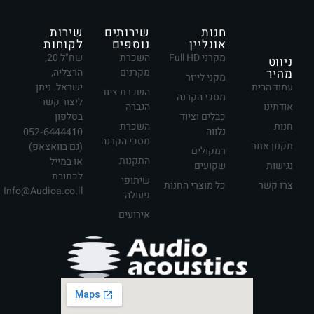
חנות
שירותים
שירות
אונליין
נוספים
לקוחות
מקרני Full HD
השכרת
שח"ל 20,
ניווט
מהיר
מקרנים
הרצליה,
מקני לייזר
עמוד הבית
ישראל. ניתן
השכרת ציוד
מסכי הקרנה
ליצור קשר
אודתינו
הגברה
כבלים וציוד
בטלפון
חנות
השכרת
נלווה
052-6444410
מסכי הקרנה
תקנון אתר
(גם בוואצאפ)
רמקולים
התקנות
או במייל
נגישות
שקועים
לכתובת
שיתופי
צרו קשר
כל מוצרי החנות
Info@Audioa.co.il
פעולה
אירועים