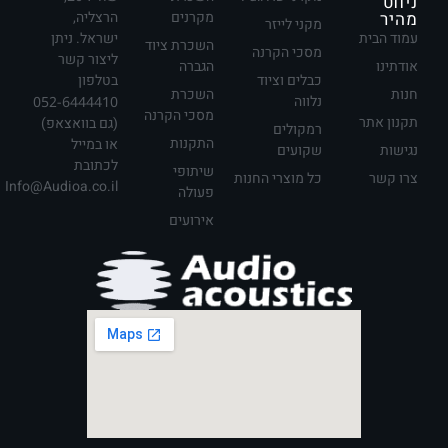
ניווט
מהיר
מקרנים
הרצליה,
מקני לייזר
עמוד הבית
ישראל. ניתן
השכרת ציוד
מסכי הקרנה
ליצור קשר
אודתינו
הגברה
כבלים וציוד
בטלפון
חנות
השכרת
נלווה
052-6444410
מסכי הקרנה
תקנון אתר
(גם בוואצאפ)
רמקולים
התקנות
או במייל
נגישות
שקועים
לכתובת
שיתופי
צרו קשר
כל מוצרי החנות
Info@Audioa.co.il
פעולה
אירועים