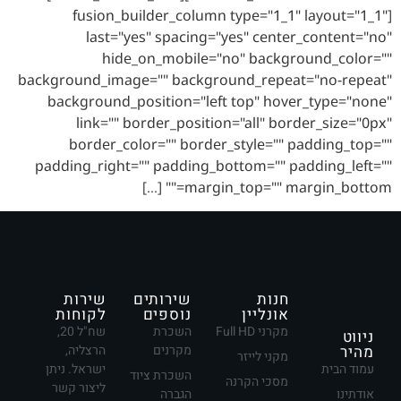
[fusion_builder_column type="1_1" layout="1_1"
last="yes" spacing="yes" center_content="no"
hide_on_mobile="no" background_color=""
background_image="" background_repeat="no-repeat"
background_position="left top" hover_type="none"
link="" border_position="all" border_size="0px"
border_color="" border_style="" padding_top=""
padding_right="" padding_bottom="" padding_left=""
margin_top="" margin_bottom="" […]
חנות
שירותים
שירות
אונליין
נוספים
לקוחות
מקרני Full HD
השכרת
שח"ל 20,
ניווט
מהיר
מקרנים
הרצליה,
מקני לייזר
עמוד הבית
ישראל. ניתן
השכרת ציוד
מסכי הקרנה
ליצור קשר
אודתינו
הגברה