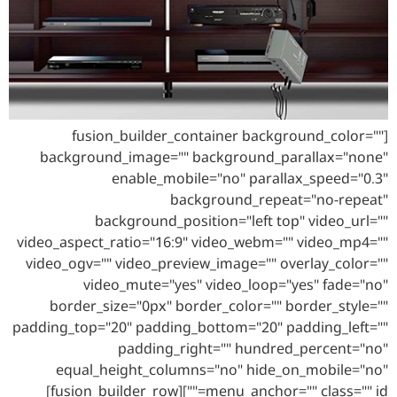
[fusion_builder_container background_color=""
background_image="" background_parallax="none"
enable_mobile="no" parallax_speed="0.3"
background_repeat="no-repeat"
background_position="left top" video_url=""
video_aspect_ratio="16:9" video_webm="" video_mp4=""
video_ogv="" video_preview_image="" overlay_color=""
video_mute="yes" video_loop="yes" fade="no"
border_size="0px" border_color="" border_style=""
padding_top="20" padding_bottom="20" padding_left=""
padding_right="" hundred_percent="no"
equal_height_columns="no" hide_on_mobile="no"
menu_anchor="" class="" id=""][fusion_builder_row]