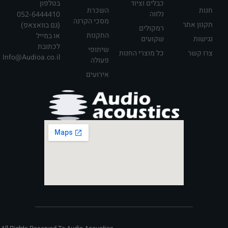
כבלים וציוד
בטלפון
חנות
השכרת
נלווה
052-6444410
מסכי הקרנה
תקנון אתר
(גם בוואצאפ)
רמקולים
התקנות
או במייל
נגישות
שקועים
לכתובת
שיתופי
צרו קשר
כל מוצרי החנות
Info@Audioa.co.il
פעולה
אירועים