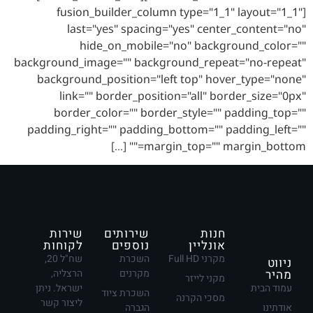
[fusion_builder_column type="1_1" layout="1_1"
last="yes" spacing="yes" center_content="no"
hide_on_mobile="no" background_color=""
background_image="" background_repeat="no-repeat"
background_position="left top" hover_type="none"
link="" border_position="all" border_size="0px"
border_color="" border_style="" padding_top=""
padding_right="" padding_bottom="" padding_left=""
margin_top="" margin_bottom="" […]
חנות
שירותים
שירות
אונליין
נוספים
לקוחות
מקרני Full HD
השכרת
שח"ל 20,
ניווט
מהיר
מקרנים
הרצליה,
מקני לייזר
עמוד הבית
ישראל. ניתן
השכרת ציוד
מסכי הקרנה
ליצור קשר
אודתינו
הגברה