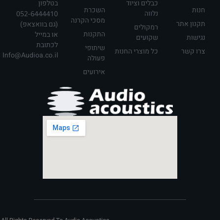
כבלים וציוד
בטלפון
חנות
השכרת
נלווה
052-6444410
מסכי הקרנה
תקנון אתר
(גם בוואצאפ)
רמקולים
התקנות
או במייל
נגישות
שקועים
לכתובת
שיתופי
צרו קשר
כל מוצרי החנות
Info@Audioa.co.il
פעולה
אירועים