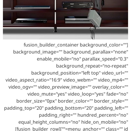
[fusion_builder_container background_color=""
background_image="" background_parallax="none"
enable_mobile="no" parallax_speed="0.3"
background_repeat="no-repeat"
background_position="left top" video_url=""
video_aspect_ratio="16:9" video_webm="" video_mp4=""
video_ogv="" video_preview_image="" overlay_color=""
video_mute="yes" video_loop="yes" fade="no"
border_size="0px" border_color="" border_style=""
padding_top="20" padding_bottom="20" padding_left=""
padding_right="" hundred_percent="no"
equal_height_columns="no" hide_on_mobile="no"
menu_anchor="" class="" id=""][fusion_builder_row]