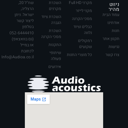
מקרני Full HD
השכרת
שח"ל 20,
ניווט
מהיר
מקרנים
הרצליה,
מקני לייזר
עמוד הבית
ישראל. ניתן
השכרת ציוד
מסכי הקרנה
ליצור קשר
אודתינו
הגברה
כבלים וציוד
בטלפון
חנות
השכרת
נלווה
052-6444410
מסכי הקרנה
תקנון אתר
(גם בוואצאפ)
רמקולים
התקנות
או במייל
נגישות
שקועים
לכתובת
שיתופי
צרו קשר
כל מוצרי החנות
Info@Audioa.co.il
פעולה
אירועים