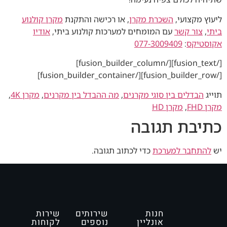
ליעוץ מקצועי,
השכרת מקרן
, או רכישה והתקנת
מקרן קולנוע
ביתי
,
צור קשר
עם המומחים למערכות קולנוע ביתי,
אודיו
אקוסטיקס
:
077-3009409
[/fusion_text][/fusion_builder_column]
[/fusion_builder_row][/fusion_builder_container]
תוייג
הבדלים בין סוגי מקרנים
,
מה ההבדל בין מקרנים
,
מקרן 4K
,
מקרן FHD
,
מקרן HD
כתיבת תגובה
יש
להתחבר למערכת
כדי לכתוב תגובה.
חנות
שירותים
שירות
אונליין
נוספים
לקוחות