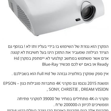
המקרן הוא נגזרת של השימוש בו בידי בעליו ותו לא ! בנוסף גם
הציוד הנילווה שמעביר את התוכן הינו בעל חשיבות לא קטנה
אדם אשר משתמש במחשב קולנועי לא ייסתפק במקרן Hd
Ready או באם יש לכם מכשיר Blue-Ray
אין ספק שמקרן בזולוציה גבוהה של Full Hd הוא בשבילכם .
ומשנת 2015 נכנסו גם מקרני 4K מחברות מובילות כגון – EPSON
, SONY, CHRISTIE , DREAM VISION
מקרני ה-4K מתחילים במחיר של 39000 למקרני פתיחה
וממשיכים לכיוון ה-200000 ש"ח .
מקרנים אלה הנם מקרנים באיכות הכי טובה בעולם כרגע ועדיין