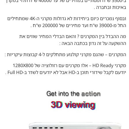
ב-5500 ש"ח ומסתיים במחירים של עד 40000 ש"ח תלוי במקרן
באיכות ובחברה .
ובסוף נמכרים כיום ביחידות לא גדולות מקרני ה-4K שמתחילים
החל מ-39000 ש"ח ועד מחירים של 200000 ש"ח .
מה ההבדל בין המקרנים ? והאם הבדלי המחיר שווים את
ההשקעה על זה נדון בכתבה הבאה :
המקרנים – שהנם מקרני קולנוע מתחלקים ל-4 קבוצות עיקריות :
מקרני HD Ready – אלו מקרנים עם רזולוציה של 1280X800
יודעם לקבל שידורי תוכן ב-HD אבל לא יודעים לשדר ב-Full HD .