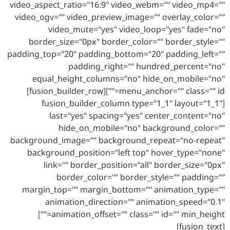
video_aspect_ratio="16:9" video_webm="" video_mp4=""
video_ogv="" video_preview_image="" overlay_color=""
video_mute="yes" video_loop="yes" fade="no"
border_size="0px" border_color="" border_style=""
padding_top="20" padding_bottom="20" padding_left=""
padding_right="" hundred_percent="no"
equal_height_columns="no" hide_on_mobile="no"
menu_anchor="" class="" id=""][fusion_builder_row]
[fusion_builder_column type="1_1" layout="1_1"
last="yes" spacing="yes" center_content="no"
hide_on_mobile="no" background_color=""
background_image="" background_repeat="no-repeat"
background_position="left top" hover_type="none"
link="" border_position="all" border_size="0px"
border_color="" border_style="" padding=""
margin_top="" margin_bottom="" animation_type=""
animation_direction="" animation_speed="0.1"
animation_offset="" class="" id="" min_height=""]
[fusion_text]