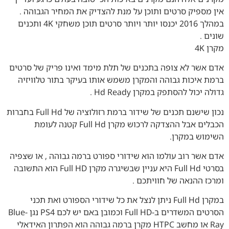
אין מספיק סרטים ותוכן על מנת להצדיק את המחיר הגבוהה .
במהלך 2016 יכנסו יותר ויותר סרטים תוכן משחקי 4K ותכנים
שונים .
מקרן 4K
אדם אשר לא צופה בתכנים של תלת מימד ואינו פריק של סרטים
ברמת איכות גבוהה והמקרן משמש אותו בעיקר בתור טלוויזיה
גדולה יכול להסתפק במקרן Hd Ready .
נכון שישנם תכנים של שידור ברמת רזולוציה של Full Hd בחברות
הכבלים אבל ההצדקה לרכוש מקרן Full Hd קטנה לעומת
השימוש במקרן.
אדם אשר רוב עולמו הוא שידורי ספורט ברמה גבוהה , או שצפיה
בסרטי Full Hd היא עניין שבשיגרה מקרן Full HD הוא התשובה
ומרכז ההנאה של חוויתכם .
במקרן Full Hd ניתן לנצל את כל שידורי הספורט ואת תכני
הסרטים המשדרים ב-Full HD וכמובן באם יש לכם PS4 נגן Blue-
Ray או מחשב HTPC מקרן ברמה גבוהה הוא הפתרון האידאלי