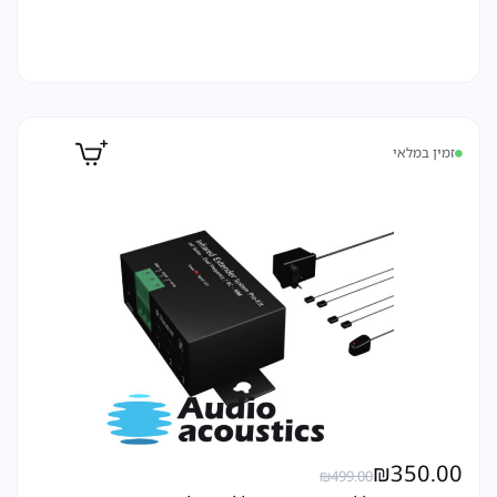
זמין במלאי
₪
350.00
₪
499.00