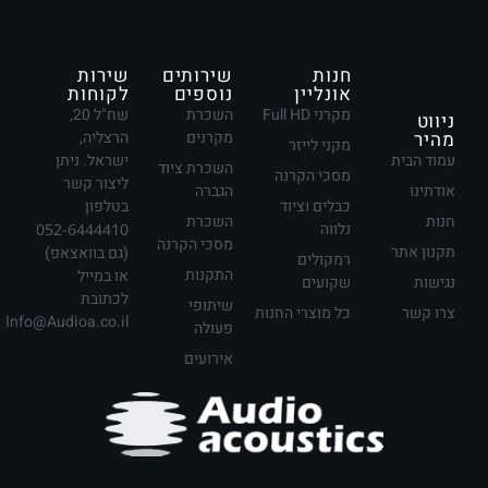
חנות
שירותים
שירות
אונליין
נוספים
לקוחות
מקרני Full HD
השכרת
שח"ל 20,
ניווט
מהיר
מקרנים
הרצליה,
מקני לייזר
עמוד הבית
ישראל. ניתן
השכרת ציוד
מסכי הקרנה
ליצור קשר
אודתינו
הגברה
כבלים וציוד
בטלפון
חנות
השכרת
נלווה
052-6444410
מסכי הקרנה
תקנון אתר
(גם בוואצאפ)
רמקולים
התקנות
או במייל
נגישות
שקועים
לכתובת
שיתופי
צרו קשר
כל מוצרי החנות
Info@Audioa.co.il
פעולה
אירועים